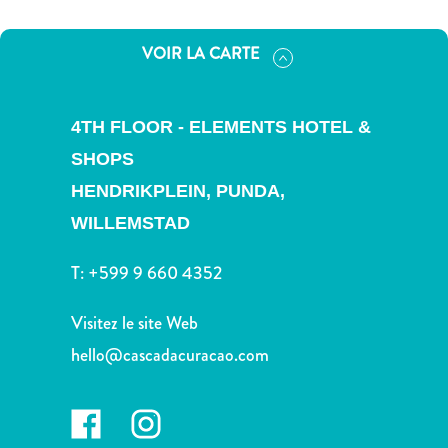
voiture
Musées
VOIR LA CARTE
Nature
et
parcs
4TH FLOOR - ELEMENTS HOTEL &
Opérateurs
de
SHOPS
plongée
HENDRIKPLEIN, PUNDA,
Plages
WILLEMSTAD
Services
de
T:
+599 9 660 4352
taxis
Sites
Visitez le site Web
de
hello@cascadacuracao.com
plongée
et
de
snorkeling