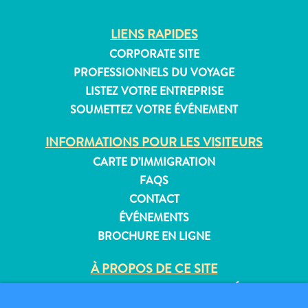
LIENS RAPIDES
CORPORATE SITE
Appartements
PROFESSIONNELS DU VOYAGE
Hôtels
LISTEZ VOTRE ENTREPRISE
et
SOUMETTEZ VOTRE ÉVÉNEMENT
lieux
de
INFORMATIONS POUR LES VISITEURS
vacances
CARTE D’IMMIGRATION
Maisons
FAQS
de
CONTACT
vacances
ÉVÉNEMENTS
Tout
BROCHURE EN LIGNE
inclus
Planifiez
À PROPOS DE CE SITE
votre
visite
POLITIQUE DE CONFIDENTIALITÉ
CONDITIONS D’UTILISATION