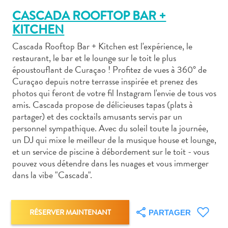
CASCADA ROOFTOP BAR +
KITCHEN
Cascada Rooftop Bar + Kitchen est l'expérience, le
restaurant, le bar et le lounge sur le toit le plus
Art
époustouflant de Curaçao ! Profitez de vues à 360° de
et
Curaçao depuis notre terrasse inspirée et prenez des
photos qui feront de votre fil Instagram l'envie de tous vos
culture
amis. Cascada propose de délicieuses tapas (plats à
autre
partager) et des cocktails amusants servis par un
Aventures
personnel sympathique. Avec du soleil toute la journée,
sur
un DJ qui mixe le meilleur de la musique house et lounge,
l’île
et un service de piscine à débordement sur le toit - vous
Cuisine
pouvez vous détendre dans les nuages et vous immerger
Excursions
dans la vibe "Cascada".
en
mer
Location
RÉSERVER MAINTENANT
PARTAGER
de