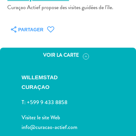
Curaçao Actief propose des visites guidées de l'île.
PARTAGER
Art
et
culture
VOIR LA CARTE
autre
Aventures
sur
WILLEMSTAD
l’île
CURAÇAO
Cuisine
Excursions
T:
+599 9 433 8858
en
mer
Visitez le site Web
Location
info@curacao-actief.com
de