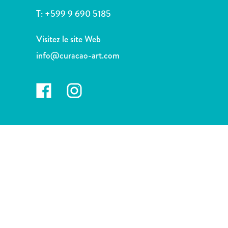
voiture
T:
+599 9 690 5185
Musées
Nature
Visitez le site Web
et
info@curacao-art.com
parcs
Opérateurs
de
plongée
Plages
Services
de
taxis
Sites
de
plongée
et
de
snorkeling