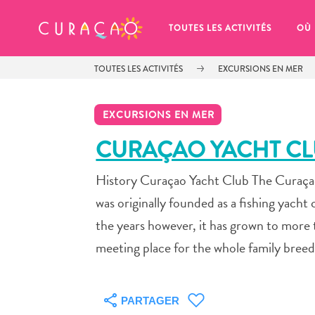
MES FAVORIS
TOUTES LES ACTIVITÉS
OÙ
TOUTES LES ACTIVITÉS
EXCURSIONS EN MER
EXCURSIONS EN MER
CURAÇAO YACHT C
History Curaçao Yacht Club The Curaçao 
It looks like you haven’t saved any 
of your favorite places to stay yet.
was originally founded as a fishing yacht 
the years however, it has grown to more t
meeting place for the whole family breed
Chaque fois que vous souhaitez enregistrer quelque cho
PARTAGER