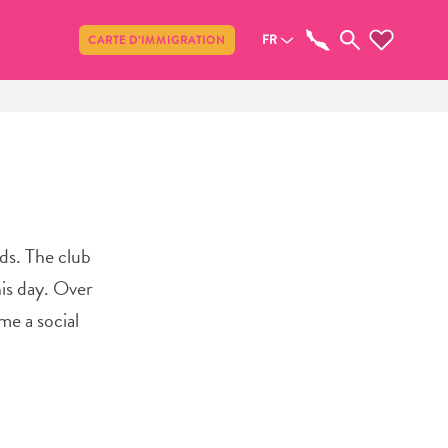
Partager
FR
CARTE D’IMMIGRATION
ds. The club
his day. Over
me a social