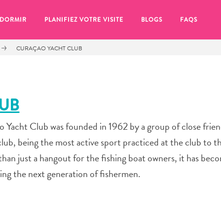
 DORMIR
PLANIFIEZ VOTRE VISITE
BLOGS
FAQS
CURAÇAO YACHT CLUB
LUB
Yacht Club was founded in 1962 by a group of close frien
club, being the most active sport practiced at the club to t
han just a hangout for the fishing boat owners, it has beco
ing the next generation of fishermen.
se pour plus tard, assurez-vous de cliquer sur le