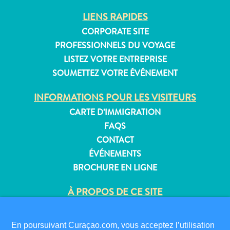
LIENS RAPIDES
CORPORATE SITE
PROFESSIONNELS DU VOYAGE
Appartements
LISTEZ VOTRE ENTREPRISE
Hôtels
SOUMETTEZ VOTRE ÉVÉNEMENT
et
lieux
INFORMATIONS POUR LES VISITEURS
de
CARTE D’IMMIGRATION
vacances
Maisons
FAQS
de
CONTACT
vacances
ÉVÉNEMENTS
Tout
BROCHURE EN LIGNE
inclus
Planifiez
À PROPOS DE CE SITE
votre
POLITIQUE DE CONFIDENTIALITÉ
visite
CONDITIONS D’UTILISATION
En poursuivant Curaçao.com, vous acceptez l’utilisation