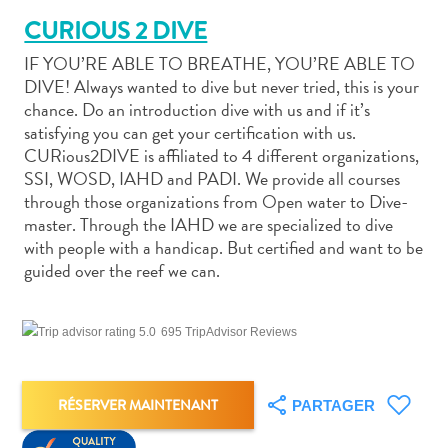
CURIOUS 2 DIVE
IF YOU’RE ABLE TO BREATHE, YOU’RE ABLE TO
DIVE! Always wanted to dive but never tried, this is your
chance. Do an introduction dive with us and if it’s
satisfying you can get your certification with us.
Art
CURious2DIVE is affiliated to 4 different organizations,
et
SSI, WOSD, IAHD and PADI. We provide all courses
culture
through those organizations from Open water to Dive-
autre
master. Through the IAHD we are specialized to dive
Aventures
with people with a handicap. But certified and want to be
sur
guided over the reef we can.
l’île
Cuisine
Excursions
695 TripAdvisor Reviews
en
mer
Location
RÉSERVER MAINTENANT
PARTAGER
de