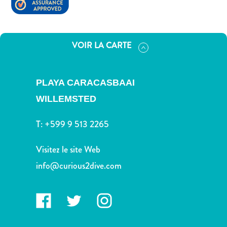
voiture
Musées
Nature
et
VOIR LA CARTE
parcs
Opérateurs
de
PLAYA CARACASBAAI
plongée
WILLEMSTED
Plages
Services
T:
+599 9 513 2265
de
taxis
Visitez le site Web
Sites
info@curious2dive.com
de
plongée
et
de
snorkeling