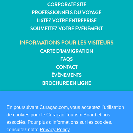
CORPORATE SITE
PROFESSIONNELS DU VOYAGE
LISTEZ VOTRE ENTREPRISE
Appartements
SOUMETTEZ VOTRE ÉVÉNEMENT
Hôtels
INFORMATIONS POUR LES VISITEURS
et
lieux
CARTE D’IMMIGRATION
de
FAQS
vacances
CONTACT
Maisons
ÉVÉNEMENTS
de
BROCHURE EN LIGNE
vacances
Tout
À PROPOS DE CE SITE
inclus
POLITIQUE DE CONFIDENTIALITÉ
En poursuivant Curaçao.com, vous acceptez l’utilisation
Planifiez
CONDITIONS D’UTILISATION
de cookies pour le Curaçao Tourism Board et nos
votre
associés. Pour plus d'informations sur les cookies,
visite
SUIVEZ-NOUS
consultez notre
Privacy Policy
.