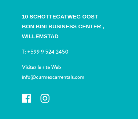
voiture
Musées
10 SCHOTTEGATWEG OOST
Nature
et
BON BINI BUSINESS CENTER ,
parcs
WILLEMSTAD
Opérateurs
de
T:
+599 9 524 2450
plongée
Plages
Visitez le site Web
Services
info@curmexcarrentals.com
de
taxis
Sites
de
plongée
et
de
snorkeling