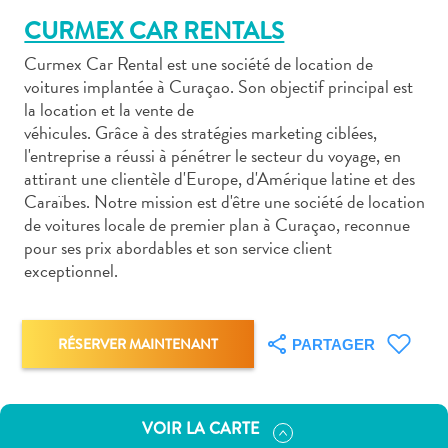
CURMEX CAR RENTALS
Curmex Car Rental est une société de location de
voitures implantée à Curaçao. Son objectif principal est
la location et la vente de
véhicules. Grâce à des stratégies marketing ciblées,
Art
l'entreprise a réussi à pénétrer le secteur du voyage, en
et
attirant une clientèle d'Europe, d'Amérique latine et des
culture
Caraïbes. Notre mission est d'être une société de location
autre
de voitures locale de premier plan à Curaçao, reconnue
Aventures
pour ses prix abordables et son service client
sur
exceptionnel.
l’île
Cuisine
Excursions
RÉSERVER MAINTENANT
PARTAGER
en
mer
Location
VOIR LA CARTE
de