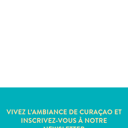
Sites
et
monuments
Spa
et
bien-
être
Sports
et
golf
Vie
nocturne
et
divertissement
Visites
guidées
VIVEZ L’AMBIANCE DE CURAÇAO ET
Zones
INSCRIVEZ-VOUS À NOTRE
Commerciales