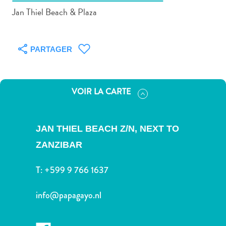
Jan Thiel Beach & Plaza
PARTAGER
Art
et
culture
VOIR LA CARTE
autre
Aventures
sur
JAN THIEL BEACH Z/N, NEXT TO
l’île
ZANZIBAR
Cuisine
Excursions
T:
+599 9 766 1637
en
mer
info@papagayo.nl
Location
de