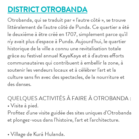
DISTRICT OTROBANDA
Otrobanda, qui se traduit par « l'autre côté », se trouve
littéralement de l'autre côté de Punda. Ce quartier a été
le deuxième à être créé en 1707, simplement parce qu'il
n'y avait plus d'espace à Punda. Aujourd'hui, le quartier
Art
historique de la ville a connu une revitalisation totale
et
grâce au festival annuel KayaKaya et à d'autres efforts
culture
communautaires qui contribuent à embellir la zone, à
autre
soutenir les vendeurs locaux et à célébrer l'art et la
Aventures
culture sans fin avec des spectacles, de la nourriture et
sur
des danses.
l’île
Cuisine
QUELQUES ACTIVITÉS À FAIRE À OTROBANDA :
Excursions
• Visite à pied.
en
Profitez d'une visite guidée des sites uniques d'Otrobanda
mer
et plongez-vous dans l'histoire, l'art et l'architecture.
Location
• Village de Kurá Hulanda.
de