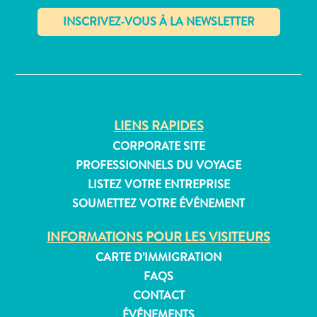
✕
Appartements
Hôtels
et
lieux
LIENS RAPIDES
de
CORPORATE SITE
vacances
PROFESSIONNELS DU VOYAGE
Maisons
LISTEZ VOTRE ENTREPRISE
de
SOUMETTEZ VOTRE ÉVÉNEMENT
vacances
Tout
INFORMATIONS POUR LES VISITEURS
inclus
CARTE D’IMMIGRATION
Planifiez
FAQS
votre
CONTACT
visite
ÉVÉNEMENTS