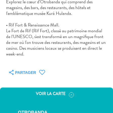
Explorez le cœur d'Otrobanda qui comprend des
voiture
magasins, des bars, des restaurants, des hôtels et
Musées
l'emblématique musée Kurá Hulanda.
Nature
et
• Rif Fort & Renaissance Mall.
parcs
Le Fort de Rif (Rif Fort), classé au patrimoine mondial
Opérateurs
de l'UNESCO, s'est transformé en un magnifique front
de
de mer où l'on trouve des restaurants, des magasins et un
plongée
casino. Des musiciens locaux se produisent en direct le
Plages
week-end.
Services
de
taxis
PARTAGER
Sites
de
plongée
VOIR LA CARTE
et
de
snorkeling
OTROBANDA