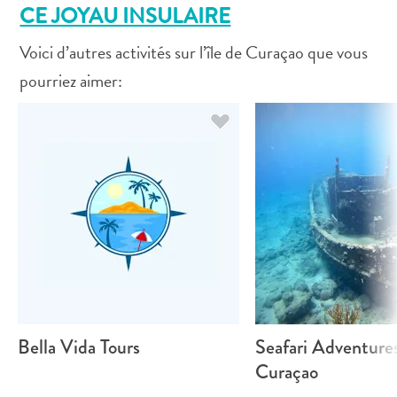
Sites
CE JOYAU INSULAIRE
et
Voici d’autres activités sur l’île de Curaçao que vous
monuments
Spa
pourriez aimer:
et
bien-
être
Sports
et
golf
Vie
nocturne
et
divertissement
Visites
guidées
Bella Vida Tours
Seafari Adventure
Zones
Curaçao
Commerciales