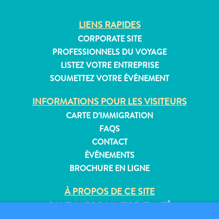
LIENS RAPIDES
CORPORATE SITE
Appartements
PROFESSIONNELS DU VOYAGE
Hôtels
LISTEZ VOTRE ENTREPRISE
et
SOUMETTEZ VOTRE ÉVÉNEMENT
lieux
de
INFORMATIONS POUR LES VISITEURS
vacances
CARTE D’IMMIGRATION
Maisons
FAQS
de
CONTACT
vacances
ÉVÉNEMENTS
Tout
inclus
BROCHURE EN LIGNE
Planifiez
À PROPOS DE CE SITE
votre
visite
POLITIQUE DE CONFIDENTIALITÉ
CONDITIONS D’UTILISATION