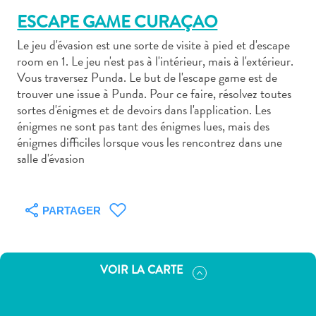
ESCAPE GAME CURAÇAO
Le jeu d'évasion est une sorte de visite à pied et d'escape
room en 1. Le jeu n'est pas à l'intérieur, mais à l'extérieur.
Vous traversez Punda. Le but de l'escape game est de
trouver une issue à Punda. Pour ce faire, résolvez toutes
Art
sortes d'énigmes et de devoirs dans l'application. Les
et
énigmes ne sont pas tant des énigmes lues, mais des
culture
énigmes difficiles lorsque vous les rencontrez dans une
autre
salle d'évasion
Aventures
sur
l’île
PARTAGER
Cuisine
Excursions
en
mer
VOIR LA CARTE
Location
de