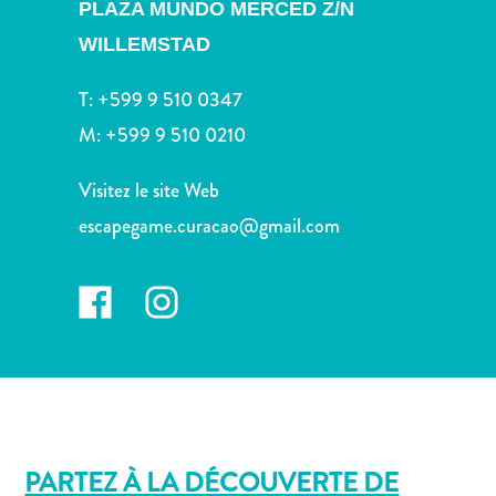
voiture
PLAZA MUNDO MERCED Z/N
Musées
WILLEMSTAD
Nature
et
T:
+599 9 510 0347
parcs
M:
+599 9 510 0210
Opérateurs
de
Visitez le site Web
plongée
escapegame.curacao@gmail.com
Plages
Services
de
taxis
Sites
de
plongée
et
de
PARTEZ À LA DÉCOUVERTE DE
snorkeling