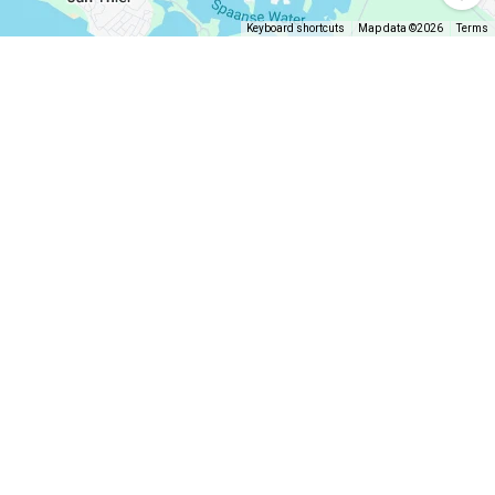
Keyboard shortcuts
Map data ©2026
Terms