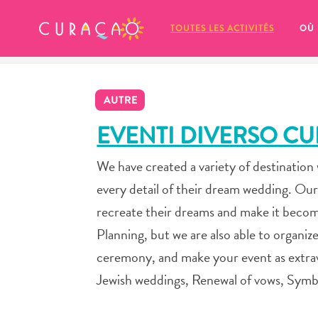
MES FAVORIS
TOUTES LES ACTIVITÉS
OÙ
AUTRE
EVENTI DIVERSO C
We have created a variety of destinatio
It looks like you haven’t saved any 
every detail of their dream wedding. Our
of your favorite places to stay yet.
recreate their dreams and make it becom
Planning, but we are also able to orga
ceremony, and make your event as extrava
Jewish weddings, Renewal of vows, Sym
Chaque fois que vous souhaitez enregistrer quelque cho