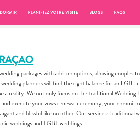
 DORMIR
PLANIFIEZ VOTRE VISITE
BLOGS
FAQS
URAÇAO
n wedding packages with add-on options, allowing couples t
 wedding planners will find the right balance for an LGBT 
e a reality. We not only focus on the traditional Wedding 
nize and execute your vows renewal ceremony, your commit
gant and blissful like no other. Our services: Traditional 
bolic weddings and LGBT weddings.
se pour plus tard, assurez-vous de cliquer sur le