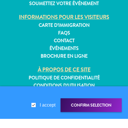
SOUMETTEZ VOTRE ÉVÉNEMENT
INFORMATIONS POUR LES VISITEURS
CARTE D’IMMIGRATION
Appartements
FAQS
Hôtels
CONTACT
et
ÉVÉNEMENTS
lieux
de
BROCHURE EN LIGNE
vacances
À PROPOS DE CE SITE
Maisons
de
POLITIQUE DE CONFIDENTIALITÉ
vacances
CONDITIONS D’UTILISATION
Tout
inclus
SUIVEZ-NOUS
Planifiez
CONFIRM SELECTION
I accept
votre
visite
© 2026 Curaçao Tourist Board