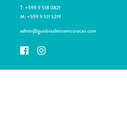
voiture
T:
+599 9 518 0821
Musées
M:
+599 9 511 5219
Nature
et
admin@guiabrasileiroemcuracao.com
parcs
Opérateurs
de
plongée
Plages
Services
de
taxis
Sites
de
plongée
et
de
snorkeling