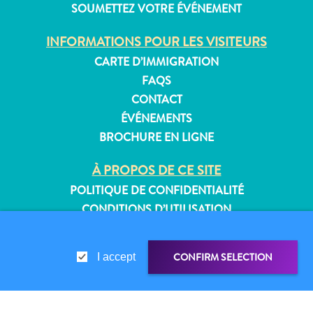
SOUMETTEZ VOTRE ÉVÉNEMENT
INFORMATIONS POUR LES VISITEURS
CARTE D’IMMIGRATION
Appartements
FAQS
Hôtels
CONTACT
et
ÉVÉNEMENTS
lieux
de
BROCHURE EN LIGNE
vacances
À PROPOS DE CE SITE
Maisons
de
POLITIQUE DE CONFIDENTIALITÉ
vacances
CONDITIONS D’UTILISATION
Tout
inclus
SUIVEZ-NOUS
Planifiez
CONFIRM SELECTION
I accept
votre
visite
© 2026 Curaçao Tourist Board