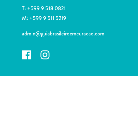
voiture
T:
+599 9 518 0821
Musées
M:
+599 9 511 5219
Nature
et
admin@guiabrasileiroemcuracao.com
parcs
Opérateurs
de
plongée
Plages
Services
de
taxis
Sites
de
plongée
et
de
snorkeling