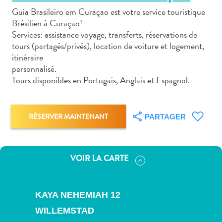
Guia Brasileiro em Curaçao est votre service touristique
Brésilien à Curaçao!
Services: assistance voyage, transferts, réservations de
tours (partagés/privés), location de voiture et logement,
itinéraire
Art
personnalisé.
et
Tours disponibles en Portugais, Anglais et Espagnol.
culture
autre
Aventures
RÉSERVER MAINTENANT
PARTAGER
sur
l’île
Cuisine
VOIR LA CARTE
Excursions
en
mer
KAYA NEHEMIAH 12
Location
WILLEMSTAD
de