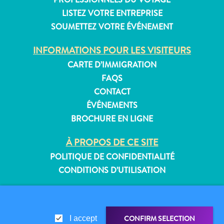
LISTEZ VOTRE ENTREPRISE
SOUMETTEZ VOTRE ÉVÉNEMENT
Appartements
INFORMATIONS POUR LES VISITEURS
Hôtels
CARTE D’IMMIGRATION
et
FAQS
lieux
CONTACT
de
ÉVÉNEMENTS
vacances
BROCHURE EN LIGNE
Maisons
de
À PROPOS DE CE SITE
vacances
POLITIQUE DE CONFIDENTIALITÉ
Tout
CONDITIONS D’UTILISATION
inclus
Planifiez
SUIVEZ-NOUS
votre
visite
CONFIRM SELECTION
I accept