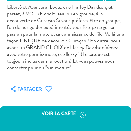
Liberté et Aventure !Louez une Harley Davidson, et
partez, à VOTRE choix, seul ou en groupe, à la
découverte de Curaçao Si vous préférez être en groupe,
l'un de nos guides expérimentés vous fera partager sa
passion pour la moto et sa connaissance de l'île. Voilà une
Art
façon UNIQUE de découvrir Curaçao ! En outre, nous
et
avons un GRAND CHOIX de Harley Davidson.Venez
culture
avec votre permis-moto, et allez-y ! (Le casque est
toujours inclus dans la location) Et vous pouvez nous
autre
contacter pour du "sur-mesure"
Aventures
sur
l’île
Cuisine
PARTAGER
Excursions
en
mer
VOIR LA CARTE
Location
de