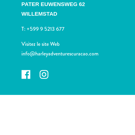
voiture
PATER EUWENSWEG 62
Musées
WILLEMSTAD
Nature
et
T:
+599 9 5213 677
parcs
Opérateurs
Visitez le site Web
de
info@harleyadventurescuracao.com
plongée
Plages
Services
de
taxis
Sites
de
plongée
et
de
snorkeling