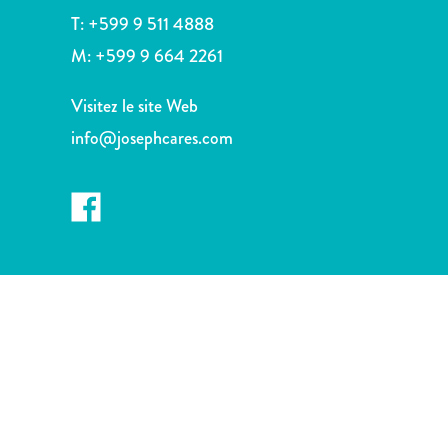
voiture
T:
+599 9 511 4888
Musées
M:
+599 9 664 2261
Nature
et
Visitez le site Web
parcs
Opérateurs
info@josephcares.com
de
plongée
Plages
Services
de
taxis
Sites
de
plongée
et
de
snorkeling