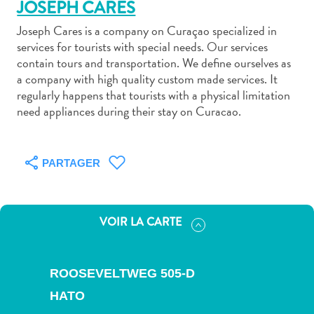
JOSEPH CARES
Joseph Cares is a company on Curaçao specialized in
services for tourists with special needs. Our services
contain tours and transportation. We define ourselves as
a company with high quality custom made services. It
Art
regularly happens that tourists with a physical limitation
et
need appliances during their stay on Curacao.
culture
autre
Aventures
PARTAGER
sur
l’île
Cuisine
VOIR LA CARTE
Excursions
en
mer
ROOSEVELTWEG 505-D
Location
HATO
de