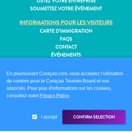
LISTEZ VOTRE ENTREPRISE
SOUMETTEZ VOTRE ÉVÉNEMENT
INFORMATIONS POUR LES VISITEURS
Appartements
CARTE D’IMMIGRATION
Hôtels
FAQS
et
CONTACT
lieux
ÉVÉNEMENTS
de
BROCHURE EN LIGNE
vacances
Maisons
En poursuivant Curaçao.com, vous acceptez l’utilisation
À PROPOS DE CE SITE
de
de cookies pour le Curaçao Tourism Board et nos
POLITIQUE DE CONFIDENTIALITÉ
vacances
associés. Pour plus d'informations sur les cookies,
CONDITIONS D’UTILISATION
Tout
consultez notre
Privacy Policy
.
inclus
SUIVEZ-NOUS
Planifiez
votre
CONFIRM SELECTION
I accept
visite
© 2026 Curaçao Tourist Board