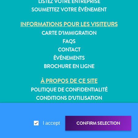
LISTEZ VOTRE ENTREPRISE
SOUMETTEZ VOTRE ÉVÉNEMENT
INFORMATIONS POUR LES VISITEURS
Appartements
CARTE D’IMMIGRATION
Hôtels
FAQS
et
CONTACT
lieux
ÉVÉNEMENTS
de
BROCHURE EN LIGNE
vacances
Maisons
À PROPOS DE CE SITE
de
POLITIQUE DE CONFIDENTIALITÉ
vacances
CONDITIONS D’UTILISATION
Tout
inclus
SUIVEZ-NOUS
Planifiez
votre
CONFIRM SELECTION
I accept
visite
© 2026 Curaçao Tourist Board