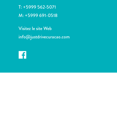
voiture
T:
+5999 562-5071
Musées
M:
+5999 691-0518
Nature
et
Visitez le site Web
parcs
Opérateurs
info@justdrivecuracao.com
de
plongée
Plages
Services
de
taxis
Sites
de
plongée
et
de
snorkeling