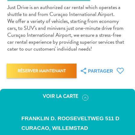
Just Drive is an authorized car rental which operates a
shuttle to and from Curaçao International Airport.
We offer a variety of vehicles, starting from economy
cars, to SUV's and minivans just one-minute drive from
Curaçao International Airport, we ensure a stress-free
Art
car rental experience by providing superior services that
et
cater to our customers' individual needs!
culture
autre
Aventures
RÉSERVER MAINTENANT
PARTAGER
sur
l’île
Cuisine
VOIR LA CARTE
Excursions
en
mer
FRANKLIN D. ROOSEVELTWEG 511 D
Location
CURACAO,
WILLEMSTAD
de