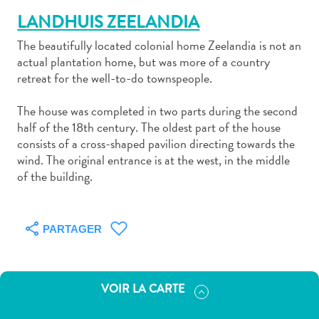
LANDHUIS ZEELANDIA
The beautifully located colonial home Zeelandia is not an
actual plantation home, but was more of a country
retreat for the well-to-do townspeople.
Art
The house was completed in two parts during the second
et
half of the 18th century. The oldest part of the house
culture
consists of a cross-shaped pavilion directing towards the
autre
wind. The original entrance is at the west, in the middle
Aventures
of the building.
sur
l’île
Cuisine
PARTAGER
Excursions
en
mer
VOIR LA CARTE
Location
de