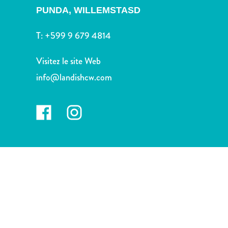
voiture
PUNDA,
WILLEMSTASD
Musées
Nature
T:
+599 9 679 4814
et
parcs
Visitez le site Web
Opérateurs
info@landishcw.com
de
plongée
Plages
Services
de
taxis
Sites
de
plongée
et
de
snorkeling