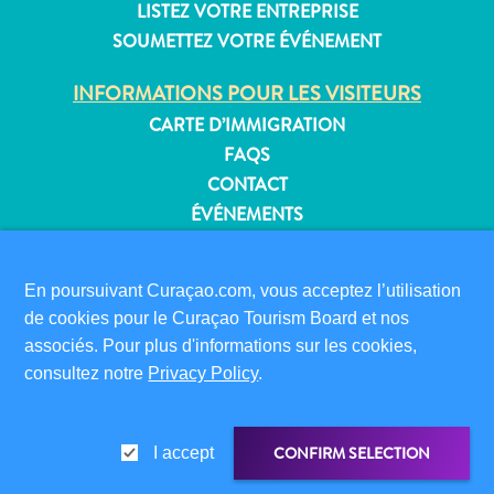
LISTEZ VOTRE ENTREPRISE
SOUMETTEZ VOTRE ÉVÉNEMENT
INFORMATIONS POUR LES VISITEURS
Appartements
CARTE D’IMMIGRATION
Hôtels
FAQS
et
CONTACT
lieux
de
ÉVÉNEMENTS
vacances
BROCHURE EN LIGNE
Maisons
En poursuivant Curaçao.com, vous acceptez l’utilisation
À PROPOS DE CE SITE
de
de cookies pour le Curaçao Tourism Board et nos
vacances
POLITIQUE DE CONFIDENTIALITÉ
associés. Pour plus d'informations sur les cookies,
Tout
CONDITIONS D’UTILISATION
consultez notre
Privacy Policy
.
inclus
Planifiez
SUIVEZ-NOUS
votre
CONFIRM SELECTION
I accept
visite