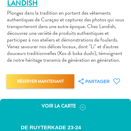
LANDISH
Plongez dans la tradition en portant des vêtements
authentiques de Curaçao et capturez des photos qui vous
transporteront dans une autre époque. Chez Landish,
découvrez une variété de produits authentiques et
Art
participez à nos ateliers et démonstrations de foulards.
et
Venez savourer nos délices locaux, dont "Li" et d'autres
douceurs traditionnelles (Kos di boka dushi), témoignant
culture
de notre héritage transmis de génération en génération.
autre
Aventures
sur
RÉSERVER MAINTENANT
PARTAGER
l’île
Cuisine
Excursions
en
VOIR LA CARTE
mer
Location
de
DE RUYTERKADE 23-24