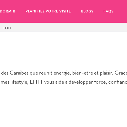
 DORMIR
PLANIFIEZ VOTRE VISITE
BLOGS
FAQS
LFITT
des Caraibes que reunit energie, bien-etre et plaisir. Grac
mes lifestyle, LFITT vous aide a developper force, confianc
se pour plus tard, assurez-vous de cliquer sur le