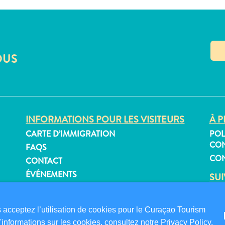
OUS
INFORMATIONS POUR LES VISITEURS
À P
CARTE D’IMMIGRATION
POL
CON
FAQS
CON
CONTACT
ÉVÉNEMENTS
SU
BROCHURE EN LIGNE
acceptez l’utilisation de cookies pour le Curaçao Tourism
'informations sur les cookies, consultez notre
Privacy Policy
.