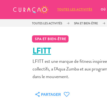
MES FAVORIS
TOUTES LES ACTIVITÉS
OÙ
TOUTES LES ACTIVITÉS
SPA ET BIEN-ÊTRE
SPA ET BIEN-ÊTRE
LFITT
LFITT est une marque de fitness inspiree 
It looks like you haven’t saved any 
of your favorite places to stay yet.
collectifs, a l'Aqua Zumba et aux program
dans le mouvement.
PARTAGER
Chaque fois que vous souhaitez enregistrer quelque cho