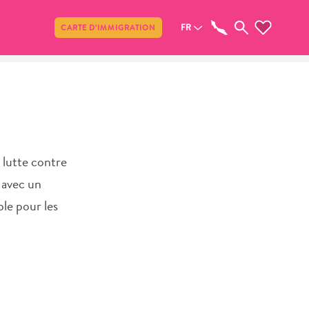
Partager
FR
CARTE D’IMMIGRATION
i lutte contre
 avec un
le pour les