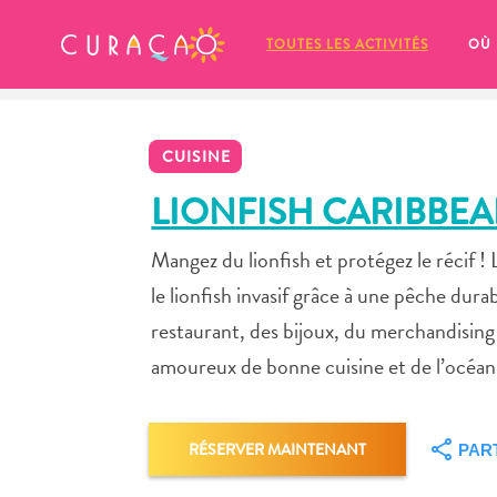
MES FAVORIS
TOUTES LES ACTIVITÉS
OÙ
CUISINE
LIONFISH CARIBBE
Mangez du lionfish et protégez le récif !
It looks like you haven’t saved any 
le lionfish invasif grâce à une pêche dur
of your favorite places to stay yet.
restaurant, des bijoux, du merchandising
amoureux de bonne cuisine et de l’océan. 
Chaque fois que vous souhaitez enregistrer quelque cho
RÉSERVER MAINTENANT
PAR