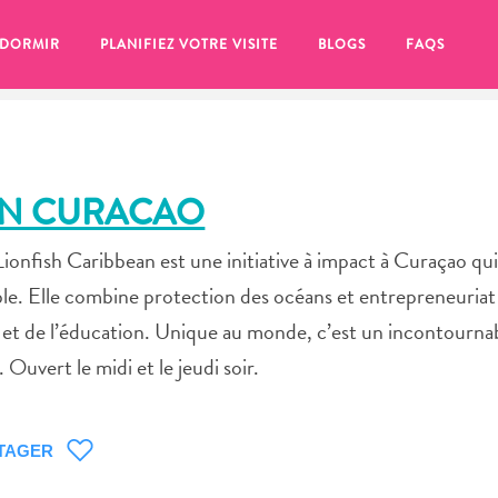
 DORMIR
PLANIFIEZ VOTRE VISITE
BLOGS
FAQS
AN CURACAO
 Lionfish Caribbean est une initiative à impact à Curaçao qu
able. Elle combine protection des océans et entrepreneuriat
 et de l’éducation. Unique au monde, c’est un incontournab
Ouvert le midi et le jeudi soir.
se pour plus tard, assurez-vous de cliquer sur le
TAGER