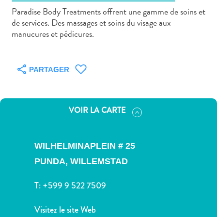
Paradise Body Treatments offrent une gamme de soins et
de services. Des massages et soins du visage aux
manucures et pédicures.
Art
PARTAGER
et
culture
autre
VOIR LA CARTE
Aventures
sur
l’île
WILHELMINAPLEIN # 25
Cuisine
Excursions
PUNDA,
WILLEMSTAD
en
mer
T:
+599 9 522 7509
Location
de
Visitez le site Web