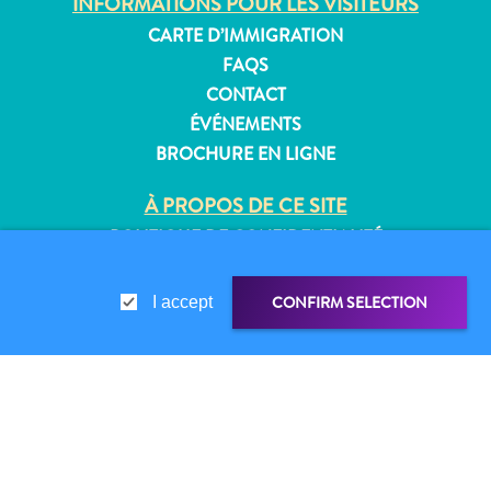
INFORMATIONS POUR LES VISITEURS
CARTE D’IMMIGRATION
FAQS
CONTACT
Appartements
ÉVÉNEMENTS
Hôtels
BROCHURE EN LIGNE
et
lieux
À PROPOS DE CE SITE
de
POLITIQUE DE CONFIDENTIALITÉ
vacances
CONDITIONS D’UTILISATION
Maisons
de
CONFIRM SELECTION
I accept
SUIVEZ-NOUS
vacances
Tout
inclus
Planifiez
© 2026 Curaçao Tourist Board
LIEN DE PARTAGE
PARTAGER
votre
visite
WHATSAPP