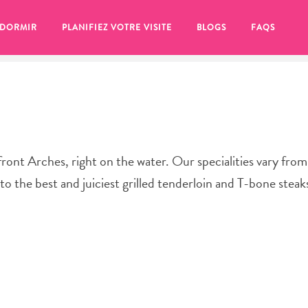
 DORMIR
PLANIFIEZ VOTRE VISITE
BLOGS
FAQS
front Arches, right on the water. Our specialities vary fro
 to the best and juiciest grilled tenderloin and T-bone stea
se pour plus tard, assurez-vous de cliquer sur le