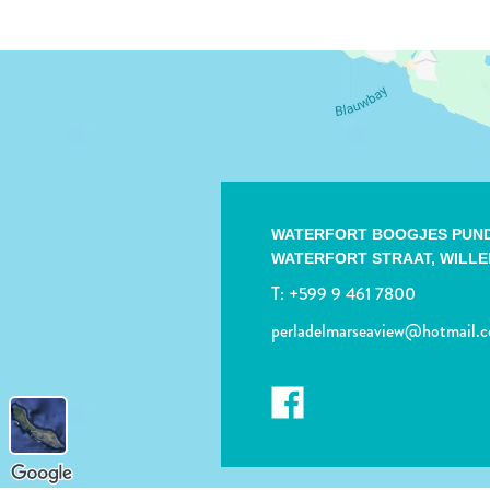
WATERFORT BOOGJES PUND
WATERFORT STRAAT,
WILL
T:
+599 9 461 7800
perladelmarseaview@hotmail.