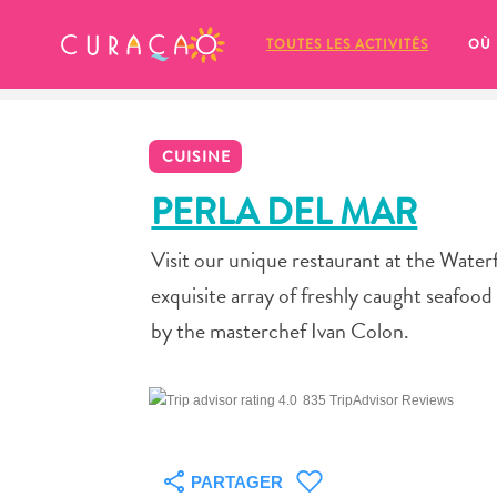
MES FAVORIS
TOUTES LES ACTIVITÉS
OÙ
CUISINE
PERLA DEL MAR
Visit our unique restaurant at the Water
It looks like you haven’t saved any 
exquisite array of freshly caught seafood
of your favorite places to stay yet.
by the masterchef Ivan Colon.
835 TripAdvisor Reviews
Chaque fois que vous souhaitez enregistrer quelque cho
PARTAGER