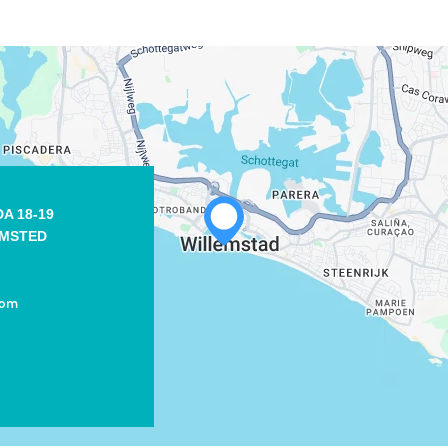
A 18-19
EMSTED
com
WHATSAPP