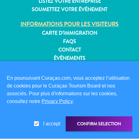
LISTEZ VOTRE ENTREPRISE
SOUMETTEZ VOTRE ÉVÉNEMENT
INFORMATIONS POUR LES VISITEURS
Appartements
CARTE D’IMMIGRATION
Hôtels
FAQS
et
CONTACT
lieux
ÉVÉNEMENTS
de
BROCHURE EN LIGNE
vacances
Maisons
En poursuivant Curaçao.com, vous acceptez l’utilisation
À PROPOS DE CE SITE
de
de cookies pour le Curaçao Tourism Board et nos
POLITIQUE DE CONFIDENTIALITÉ
vacances
associés. Pour plus d'informations sur les cookies,
CONDITIONS D’UTILISATION
Tout
consultez notre
Privacy Policy
.
inclus
SUIVEZ-NOUS
Planifiez
votre
CONFIRM SELECTION
I accept
visite
© 2026 Curaçao Tourist Board