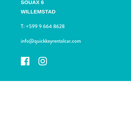
voiture
SOUAX 6
Musées
WILLEMSTAD
Nature
et
T:
+599 9 664 8628
parcs
Opérateurs
info@quickkeyrentalcar.com
de
plongée
Plages
Services
de
taxis
Sites
de
plongée
et
de
snorkeling