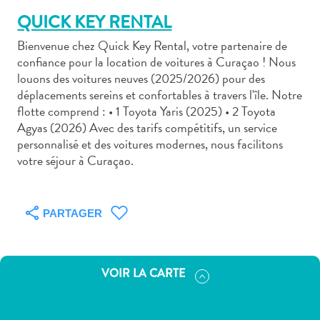
QUICK KEY RENTAL
Bienvenue chez Quick Key Rental, votre partenaire de
confiance pour la location de voitures à Curaçao ! Nous
louons des voitures neuves (2025/2026) pour des
déplacements sereins et confortables à travers l'île. Notre
Art
flotte comprend : • 1 Toyota Yaris (2025) • 2 Toyota
et
Agyas (2026) Avec des tarifs compétitifs, un service
culture
personnalisé et des voitures modernes, nous facilitons
autre
votre séjour à Curaçao.
Aventures
sur
l’île
PARTAGER
Cuisine
Excursions
en
mer
VOIR LA CARTE
Location
de