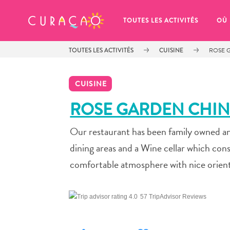
MES FAVORIS
TOUTES LES ACTIVITÉS
OÙ
TOUTES LES ACTIVITÉS
CUISINE
ROSE 
CUISINE
ROSE GARDEN CHIN
Our restaurant has been family owned an
It looks like you haven’t saved any 
of your favorite places to stay yet.
dining areas and a Wine cellar which cons
comfortable atmosphere with nice orient
57 TripAdvisor Reviews
Chaque fois que vous souhaitez enregistrer quelque cho