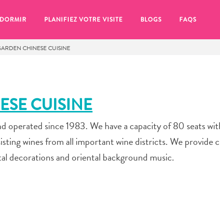
 DORMIR
PLANIFIEZ VOTRE VISITE
BLOGS
FAQS
GARDEN CHINESE CUISINE
ESE CUISINE
d operated since 1983. We have a capacity of 80 seats wit
isting wines from all important wine districts. We provide 
al decorations and oriental background music.
se pour plus tard, assurez-vous de cliquer sur le