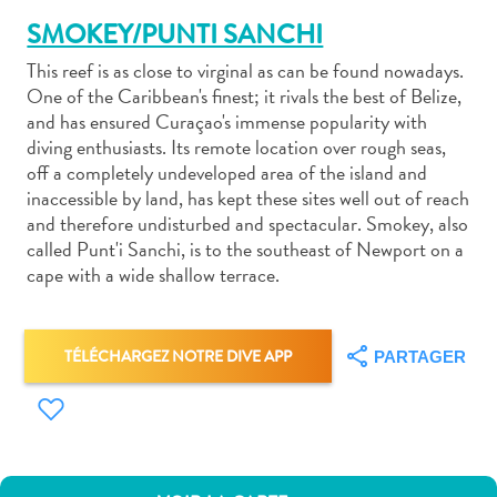
SMOKEY/PUNTI SANCHI
This reef is as close to virginal as can be found nowadays.
One of the Caribbean's finest; it rivals the best of Belize,
and has ensured Curaçao's immense popularity with
diving enthusiasts. Its remote location over rough seas,
Art
off a completely undeveloped area of the island and
et
inaccessible by land, has kept these sites well out of reach
culture
and therefore undisturbed and spectacular. Smokey, also
autre
called Punt'i Sanchi, is to the southeast of Newport on a
Aventures
cape with a wide shallow terrace.
sur
l’île
Cuisine
TÉLÉCHARGEZ NOTRE DIVE APP
PARTAGER
Excursions
en
mer
Location
de