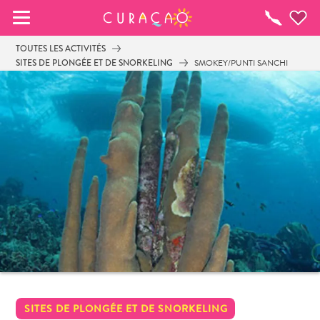
MES FAVORIS
Toutes
les
TOUTES LES ACTIVITÉS
activités
SITES DE PLONGÉE ET DE SNORKELING
SMOKEY/PUNTI SANCHI
It looks like you haven’t saved any of your 
favorite places to stay yet.
Chaque fois que vous souhaitez enregistrer quelque 
chose pour plus tard, assurez-vous de cliquer sur le  
SITES DE PLONGÉE ET DE SNORKELING