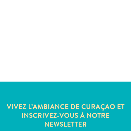
Sites
et
monuments
Spa
et
bien-
être
Sports
et
golf
Vie
nocturne
et
divertissement
VIVEZ L’AMBIANCE DE CURAÇAO ET
Visites
guidées
INSCRIVEZ-VOUS À NOTRE
Zones
NEWSLETTER
Commerciales