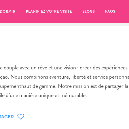
 DORMIR
PLANIFIEZ VOTRE VISITE
BLOGS
FAQS
 couple avec un rêve et une vision : créer des expériences 
uraçao. Nous combinons aventure, liberté et service personna
ipementhaut de gamme. Notre mission est de partager la 
l’île d’une manière unique et mémorable.
se pour plus tard, assurez-vous de cliquer sur le
TAGER