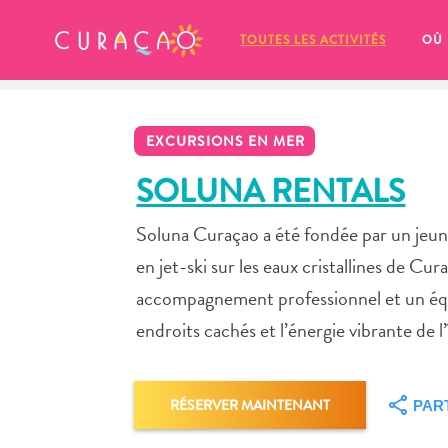
MES FAVORIS
TOUTES LES ACTIVITÉS
OÙ
EXCURSIONS EN MER
SOLUNA RENTALS
Soluna Curaçao a été fondée par un jeune
It looks like you haven’t saved any 
en jet-ski sur les eaux cristallines de C
of your favorite places to stay yet.
accompagnement professionnel et un équ
endroits cachés et l’énergie vibrante de 
Chaque fois que vous souhaitez enregistrer quelque cho
RÉSERVER MAINTENANT
PAR