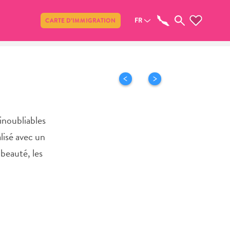
Partager
FR
CARTE D’IMMIGRATION
inoubliables
lisé avec un
beauté, les