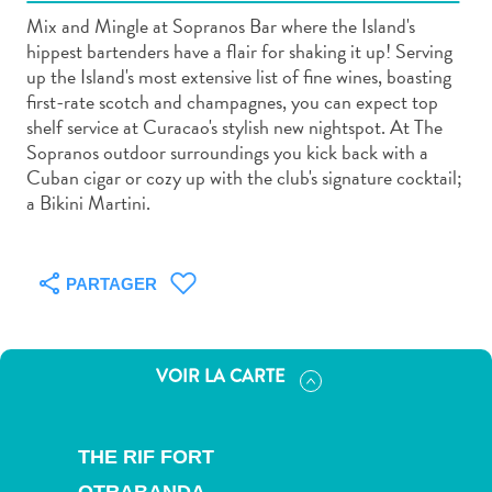
Mix and Mingle at Sopranos Bar where the Island's
hippest bartenders have a flair for shaking it up! Serving
up the Island's most extensive list of fine wines, boasting
first-rate scotch and champagnes, you can expect top
shelf service at Curacao's stylish new nightspot. At The
Art
Sopranos outdoor surroundings you kick back with a
et
Cuban cigar or cozy up with the club's signature cocktail;
culture
a Bikini Martini.
autre
Aventures
sur
PARTAGER
l’île
Cuisine
Excursions
VOIR LA CARTE
en
mer
Location
THE RIF FORT
de