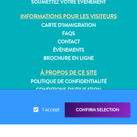
SOUMETTEZ VOTRE ÉVÉNEMENT
INFORMATIONS POUR LES VISITEURS
CARTE D’IMMIGRATION
Appartements
FAQS
Hôtels
CONTACT
et
ÉVÉNEMENTS
lieux
BROCHURE EN LIGNE
de
vacances
À PROPOS DE CE SITE
Maisons
POLITIQUE DE CONFIDENTIALITÉ
de
CONDITIONS D’UTILISATION
vacances
Tout
SUIVEZ-NOUS
inclus
CONFIRM SELECTION
I accept
Planifiez
votre
visite
© 2026 Curaçao Tourist Board