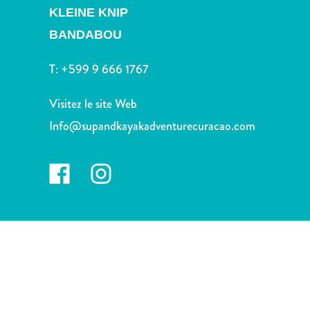
voiture
KLEINE KNIP
Musées
BANDABOU
Nature
et
T:
+599 9 666 1767
parcs
Opérateurs
Visitez le site Web
de
Info@supandkayakadventurecuracao.com
plongée
Plages
Services
de
taxis
Sites
de
plongée
et
de
snorkeling