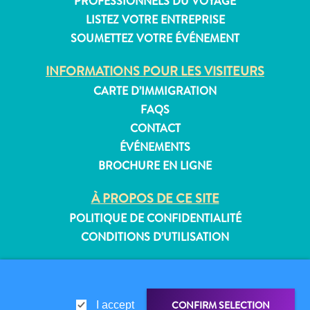
PROFESSIONNELS DU VOYAGE
LISTEZ VOTRE ENTREPRISE
SOUMETTEZ VOTRE ÉVÉNEMENT
Appartements
INFORMATIONS POUR LES VISITEURS
Hôtels
CARTE D’IMMIGRATION
et
FAQS
lieux
CONTACT
de
ÉVÉNEMENTS
vacances
BROCHURE EN LIGNE
Maisons
de
À PROPOS DE CE SITE
vacances
POLITIQUE DE CONFIDENTIALITÉ
Tout
CONDITIONS D’UTILISATION
inclus
Planifiez
SUIVEZ-NOUS
votre
visite
CONFIRM SELECTION
I accept