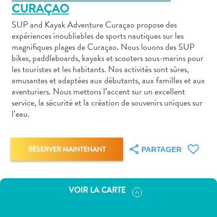
CURAÇAO
SUP and Kayak Adventure Curaçao propose des
expériences inoubliables de sports nautiques sur les
magnifiques plages de Curaçao. Nous louons des SUP
bikes, paddleboards, kayaks et scooters sous-marins pour
Art
les touristes et les habitants. Nos activités sont sûres,
et
amusantes et adaptées aux débutants, aux familles et aux
culture
aventuriers. Nous mettons l’accent sur un excellent
autre
service, la sécurité et la création de souvenirs uniques sur
Aventures
l’eau.
sur
l’île
Cuisine
RÉSERVER MAINTENANT
PARTAGER
Excursions
en
mer
VOIR LA CARTE
Location
de