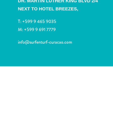
DR. MARTIN LUTHER KING BLVD 2/4
voiture
Musées
NEXT TO HOTEL BREEZES,
Nature
et
T:
+599 9 465 9035
parcs
M:
+599 9 691 7779
Opérateurs
de
info@surfenturf-curacao.com
plongée
Plages
Services
de
taxis
Sites
de
plongée
et
de
snorkeling