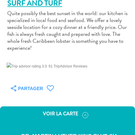
SURF AND TURF
Quite possibly the best sunset in the world: our kitchen is
specialized in local food and seafood. We offer a lovely
seaside location for a cozy dinner at a friendly price. Our
fish is always fresh caught and prepared with love. The
Art
whole fresh Caribbean lobster is something you have to
et
experience!
culture
autre
91 TripAdvisor Reviews
Aventures
sur
l’île
PARTAGER
Cuisine
Excursions
en
VOIR LA CARTE
mer
Location
de