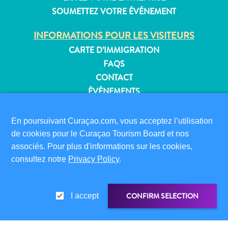
SOUMETTEZ VOTRE ÉVÉNEMENT
INFORMATIONS POUR LES VISITEURS
Appartements
CARTE D’IMMIGRATION
Hôtels
FAQS
et
CONTACT
lieux
ÉVÉNEMENTS
de
BROCHURE EN LIGNE
vacances
En poursuivant Curaçao.com, vous acceptez l’utilisation
Maisons
À PROPOS DE CE SITE
de cookies pour le Curaçao Tourism Board et nos
de
POLITIQUE DE CONFIDENTIALITÉ
associés. Pour plus d'informations sur les cookies,
vacances
CONDITIONS D’UTILISATION
consultez notre
Privacy Policy
.
Tout
inclus
SUIVEZ-NOUS
Planifiez
CONFIRM SELECTION
I accept
votre
visite
© 2026 Curaçao Tourist Board