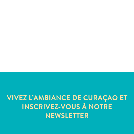
Sites
et
monuments
Spa
et
bien-
être
Sports
et
golf
Vie
nocturne
et
VIVEZ L’AMBIANCE DE CURAÇAO ET
divertissement
INSCRIVEZ-VOUS À NOTRE
Visites
NEWSLETTER
guidées
Zones
Commerciales