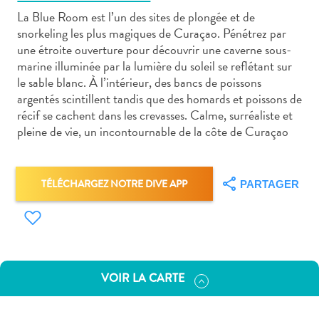
La Blue Room est l’un des sites de plongée et de
snorkeling les plus magiques de Curaçao. Pénétrez par
une étroite ouverture pour découvrir une caverne sous-
marine illuminée par la lumière du soleil se reflétant sur
le sable blanc. À l’intérieur, des bancs de poissons
Art
argentés scintillent tandis que des homards et poissons de
et
récif se cachent dans les crevasses. Calme, surréaliste et
culture
pleine de vie, un incontournable de la côte de Curaçao
autre
Aventures
sur
TÉLÉCHARGEZ NOTRE DIVE APP
PARTAGER
l’île
Cuisine
Excursions
en
mer
VOIR LA CARTE
Location
de