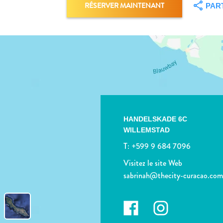
RÉSERVER MAINTENANT
PAR
HANDELSKADE 6C
WILLEMSTAD
T:
+599 9 684 7096
Visitez le site Web
sabrinah@thecity-curacao.co