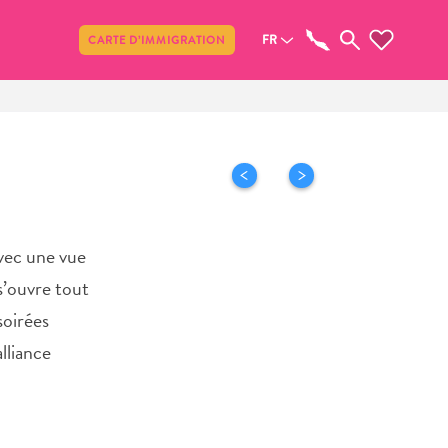
Partager
FR
CARTE D’IMMIGRATION
avec une vue
s’ouvre tout
soirées
lliance