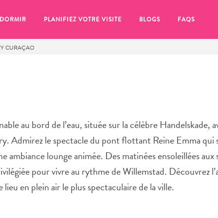
 DORMIR
PLANIFIEZ VOTRE VISITE
BLOGS
FAQS
ITY CURAÇAO
nable au bord de l’eau, située sur la célèbre Handelskade, 
ferry. Admirez le spectacle du pont flottant Reine Emma qui 
’une ambiance lounge animée. Des matinées ensoleillées aux 
ivilégiée pour vivre au rythme de Willemstad. Découvrez l’a
ieu en plein air le plus spectaculaire de la ville.
se pour plus tard, assurez-vous de cliquer sur le