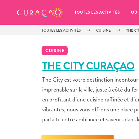
MES FAVORIS
TOUTES LES ACTIVITÉS
OÙ
TOUTES LES ACTIVITÉS
CUISINE
THE C
CUISINE
THE CITY CURAÇAO
The City est votre destination incontour
It looks like you haven’t saved any 
of your favorite places to stay yet.
imprenable sur la ville, juste à côté du 
en profitant d’une cuisine raffinée et d
vibrantes, nous vous offrons une place pr
parfaite entre ambiance et saveurs dans le l
Chaque fois que vous souhaitez enregistrer quelque cho