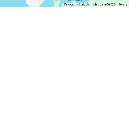
Keyboard shortcuts
Map data ©2026
Terms