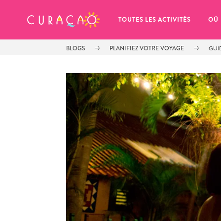
MES FAVORIS
TOUTES LES ACTIVITÉS
OÙ
BLOGS
PLANIFIEZ VOTRE VOYAGE
GUI
It looks like you haven’t saved any 
of your favorite places to stay yet.
Chaque fois que vous souhaitez enregistrer quelque cho