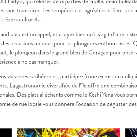
 Lady », qui relie les deux parties de la ville, déambulez dan
s sans transpirer. Les températures agréables créent une 
X
 trésors culturels.
COPIER LE LIEN
COURRIEL
and bleu est un appel, et croyez bien qu’il s’agit d’une hist
COPIER LE LIEN
e des occasions uniques pour les plongeurs enthousiastes.
 saut, le plongeon dans le grand bleu de Curaçao pour obse
érience à ne pas manquer.
s vacances caribéennes, participez à une excursion culinai
ts. La gastronomie diversifiée de l’île offre une combinais
tionales. Des plats alléchants comme le Keshi Yena vous perm
onomie de rue locale vous donnera l’occasion de déguster de