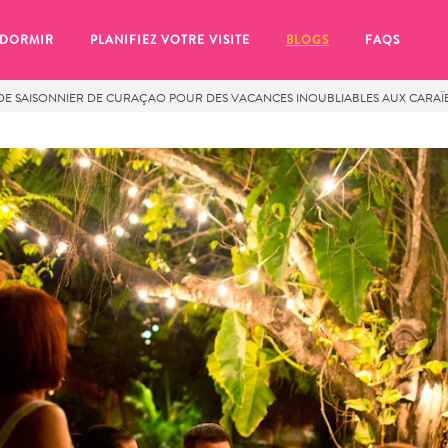
 DORMIR
PLANIFIEZ VOTRE VISITE
BLOGS
FAQS
DE SAISONNIER DE CURAÇAO POUR DES VACANCES INOUBLIABLES AUX CARAÏ
se pour plus tard, assurez-vous de cliquer sur le