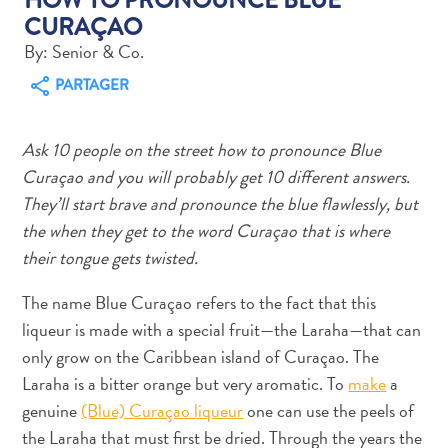
CURAÇAO
By: Senior & Co.
PARTAGER
Art
Ask 10 people on the street how to pronounce Blue
et
Curaçao and you will probably get 10 different answers.
culture
They’ll start brave and pronounce the blue flawlessly, but
autre
the when they get to the word Curaçao that is where
Aventures
their tongue gets twisted.
sur
l’île
The name Blue Curaçao refers to the fact that this
Cuisine
liqueur is made with a special fruit—the Laraha—that can
Excursions
only grow on the Caribbean island of Curaçao. The
en
Laraha is a bitter orange but very aromatic. To
make
a
mer
Location
genuine
(Blue) Curaçao liqueur
one can use the peels of
de
the Laraha that must first be dried. Through the years the