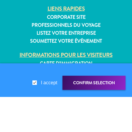
Où
LIENS RAPIDES
dormir
CORPORATE SITE
PROFESSIONNELS DU VOYAGE
LISTEZ VOTRE ENTREPRISE
SOUMETTEZ VOTRE ÉVÉNEMENT
INFORMATIONS POUR LES VISITEURS
CARTE D’IMMIGRATION
FAQS
CONTACT
CONFIRM SELECTION
I accept
ÉVÉNEMENTS
BROCHURE EN LIGNE
À PROPOS DE CE SITE
LIEN DE PARTAGE
PARTAGER
POLITIQUE DE CONFIDENTIALITÉ
CONDITIONS D’UTILISATION
WHATSAPP