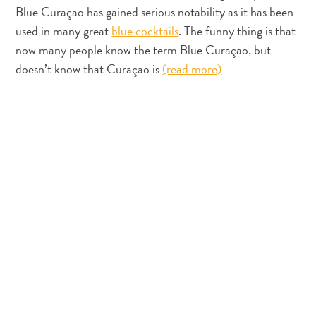
voiture
Blue Curaçao has gained serious notability as it has been
Musées
used in many great
blue cocktails
. The funny thing is that
Nature
now many people know the term Blue Curaçao, but
et
doesn’t know that Curaçao is
(read more)
parcs
Opérateurs
de
plongée
Plages
Services
de
taxis
Sites
de
plongée
et
de
snorkeling