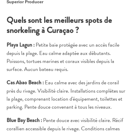
Superior Producer
sommeille
en
Quels sont les meilleurs spots de
vous
:
snorkeling à Curaçao ?
découvrez
votre
Petite baie protégée avec un accès facile
Playa Lagun :
amour
depuis la plage. Eau calme adaptée aux débutants.
pour
Poissons, tortues marines et coraux visibles depuis la
l’art
surface. Aucun bateau requis.
à
Curaçao
Eau calme avec des jardins de corail
Cas Abao Beach :
près du rivage. Visibilité claire. Installations complètes sur
la plage, comprenant location d'équipement, toilettes et
parking. Pente douce convenant à tous les niveaux.
Pente douce avec visibilité claire. Récif
Blue Bay Beach :
corallien accessible depuis le rivage. Conditions calmes