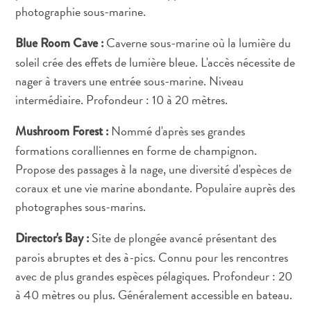
photographie sous-marine.
Exigences
de
Caverne sous-marine où la lumière du
Blue Room Cave :
voyage
soleil crée des effets de lumière bleue. L'accès nécessite de
Pourquoi
nager à travers une entrée sous-marine. Niveau
Curaçao ?
intermédiaire. Profondeur : 10 à 20 mètres.
Croisiere
Applications
Nommé d'après ses grandes
Mushroom Forest :
de
formations coralliennes en forme de champignon.
voyage
Propose des passages à la nage, une diversité d'espèces de
Bons
coraux et une vie marine abondante. Populaire auprès des
plans
photographes sous-marins.
Événements
Romance
Site de plongée avancé présentant des
Director's Bay :
&
parois abruptes et des à-pics. Connu pour les rencontres
Mariages
avec de plus grandes espèces pélagiques. Profondeur : 20
Réunions
à 40 mètres ou plus. Généralement accessible en bateau.
&