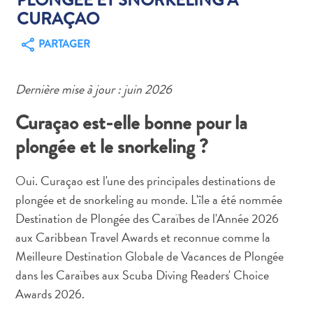
CURAÇAO
PARTAGER
Dernière mise à jour : juin 2026
Art
et
Curaçao est-elle bonne pour la
culture
plongée et le snorkeling ?
autre
Aventures
Oui. Curaçao est l'une des principales destinations de
sur
l’île
plongée et de snorkeling au monde. L'île a été nommée
Cuisine
Destination de Plongée des Caraïbes de l'Année 2026
Excursions
aux Caribbean Travel Awards et reconnue comme la
en
Meilleure Destination Globale de Vacances de Plongée
mer
dans les Caraïbes aux Scuba Diving Readers' Choice
Location
Awards 2026.
de