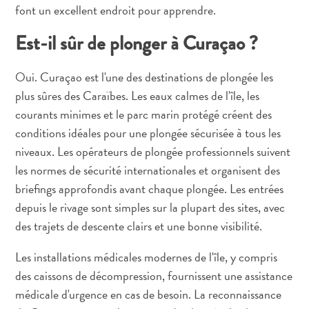
Activités
font un excellent endroit pour apprendre.
Adapté
Est-il sûr de plonger à Curaçao ?
aux
familles
Culture
Oui. Curaçao est l'une des destinations de plongée les
&
plus sûres des Caraïbes. Les eaux calmes de l'île, les
gastronomie
courants minimes et le parc marin protégé créent des
Mises
conditions idéales pour une plongée sécurisée à tous les
à
niveaux. Les opérateurs de plongée professionnels suivent
jour
les normes de sécurité internationales et organisent des
Planifiez
briefings approfondis avant chaque plongée. Les entrées
votre
depuis le rivage sont simples sur la plupart des sites, avec
voyage
des trajets de descente clairs et une bonne visibilité.
Plongée
The
Les installations médicales modernes de l'île, y compris
Blue
des caissons de décompression, fournissent une assistance
Wave
médicale d'urgence en cas de besoin. La reconnaissance