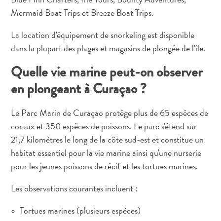
Mermaid Boat Trips et Breeze Boat Trips.
La location d'équipement de snorkeling est disponible
dans la plupart des plages et magasins de plongée de l'île.
Quelle vie marine peut-on observer
en plongeant à Curaçao ?
Le Parc Marin de Curaçao protège plus de 65 espèces de
coraux et 350 espèces de poissons. Le parc s'étend sur
21,7 kilomètres le long de la côte sud-est et constitue un
habitat essentiel pour la vie marine ainsi qu'une nurserie
Digital
pour les jeunes poissons de récif et les tortues marines.
Immigration
Card
Les observations courantes incluent :
Curaçao
Express
Tortues marines (plusieurs espèces)
Pass