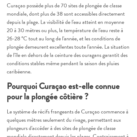
voiture
Curaçao possède plus de 70 sites de plongée de classe
Musées
mondiale, dont plus de 38 sont accessibles directement
Nature
depuis la plage. La visibilité de l'eau atteint en moyenne
et
20 à 30 mètres ou plus, la température de l'eau reste à
parcs
26-28 °C tout au long de l'année, et les conditions de
Opérateurs
plongée demeurent excellentes toute l'année. La situation
de
de l'île en dehors de la ceinture des ouragans garantit des
plongée
conditions stables même pendant la saison des pluies
Plages
caribéenne.
Services
de
Pourquoi Curaçao est-elle connue
taxis
pour la plongée côtière ?
Sites
de
plongée
Le système de récifs frangeants de Curaçao commence à
et
quelques mètres seulement du rivage, permettant aux
de
plongeurs d'accéder à des sites de plongée de classe
snorkeling
mondiale directement depuis les plages. Contrairement à