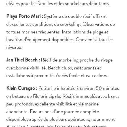
idéales pour les familles et les snorkeleurs débutants.
Y
Système de double récif offrant
Playa Porto Mari :
a
d'excellentes conditions de snorkeling. Observations de
t
tortues marines fréquentes. Installations de plage et
il
location d'équipement disponibles. Convient à tous les
du
niveaux.
sargasse
à
Récif de snorkeling proche du rivage
Jan Thiel Beach :
Curaçao
avec bonne visibilité. Beach clubs, restaurants et
?
installations à proximité. Accès facile et eau calme.
FAQs
Petite île inhabitée à environ 50 minutes
Klein Curaçao :
en bateau de l'île principale. Récifs immaculés avec bancs
peu profonds, excellente visibilité et vie marine
abondante. Excursions d'une journée complète
disponibles auprès de plusieurs opérateurs, notamment
Blue Finn Charters, Irie Tours, Bounty Adventures,