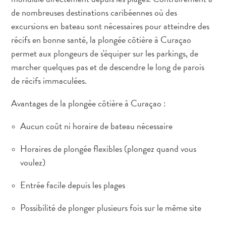
Sites
de nombreuses destinations caribéennes où des
et
excursions en bateau sont nécessaires pour atteindre des
monuments
récifs en bonne santé, la plongée côtière à Curaçao
Spa
permet aux plongeurs de s'équiper sur les parkings, de
et
marcher quelques pas et de descendre le long de parois
bien-
de récifs immaculées.
être
Sports
Avantages de la plongée côtière à Curaçao :
et
golf
Aucun coût ni horaire de bateau nécessaire
Vie
nocturne
Horaires de plongée flexibles (plongez quand vous
et
voulez)
divertissement
Visites
Entrée facile depuis les plages
guidées
Possibilité de plonger plusieurs fois sur le même site
Zones
Commerciales