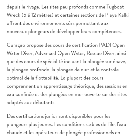
Adapté
depuis le rivage. Les sites peu profonds comme Tugboat
aux
Wreck (5 à 12 mètres) et certaines sections de Playa Kalki
familles
offrent des environnements sûrs permettant aux
Culture
nouveaux plongeurs de développer leurs compétences.
&
gastronomie
Curaçao propose des cours de certification PADI Open
Mises
Water Diver, Advanced Open Water, Rescue Diver, ainsi
à
que des cours de spécialité incluant la plongée sur épave,
jour
la plongée profonde, la plongée de nuit et le contrôle
Planifiez
optimal de la flottabilité. La plupart des cours
votre
comprennent un apprentissage théorique, des sessions en
voyage
Plongée
eau confinée et des plongées en mer ouverte sur des sites
The
adaptés aux débutants.
Blue
Des certifications junior sont disponibles pour les
Wave
plongeurs plus jeunes. Les conditions stables de l'île, l'eau
Plus
récents
chaude et les opérateurs de plongée professionnels en