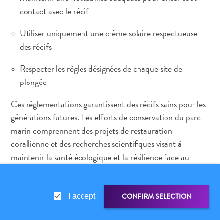
contact avec le récif
Utiliser uniquement une crème solaire respectueuse
des récifs
Respecter les règles désignées de chaque site de
plongée
Ces réglementations garantissent des récifs sains pour les
générations futures. Les efforts de conservation du parc
marin comprennent des projets de restauration
corallienne et des recherches scientifiques visant à
maintenir la santé écologique et la résilience face au
changement climatique.
Peut-on plonger à Klein Curaçao ?
CONFIRM SELECTION
I accept
Oui. Klein Curaçao est une petite île inhabitée accessible