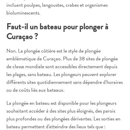
distributeurs
incluant poulpes, langoustes, crabes et organismes
de
bioluminescents.
billets
et
Faut-il un bateau pour plonger à
pourboires
Curaçao ?
Hébergement
Activités
Non. La plongée côtière est le style de plongée
Dîner
emblématique de Curaçao. Plus de 38 sites de plongée
Vie
de classe mondiale sont accessibles directement depuis
nocturne
Culture
les plages, sans bateau. Les plongeurs peuvent explorer
Météo
différents sites quotidiennement sans dépendre d'horaires
Accessibilité
ou de coûts liés aux bateaux.
Connexion
La plongée en bateau est disponible pour les plongeurs
internet
et
souhaitant accéder à des sites plus éloignés, des parois
réseau
plus profondes ou des plongées dérivantes. Les sorties en
de
bateau permettent d'atteindre des lieux tels que :