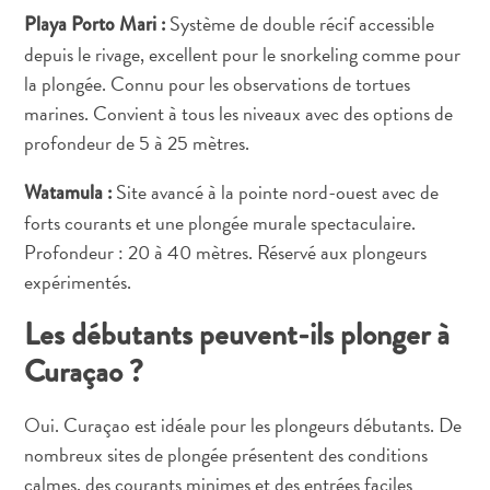
Conférences
Système de double récif accessible
Playa Porto Mari :
En
depuis le rivage, excellent pour le snorkeling comme pour
route
la plongée. Connu pour les observations de tortues
pour
marines. Convient à tous les niveaux avec des options de
Curaçao
profondeur de 5 à 25 mètres.
Se
déplacer
Site avancé à la pointe nord-ouest avec de
Watamula :
Culture
forts courants et une plongée murale spectaculaire.
de
Profondeur : 20 à 40 mètres. Réservé aux plongeurs
Curaçao
Images
expérimentés.
The
Les débutants peuvent-ils plonger à
Blue
Wave
Curaçao ?
Blogs
Plus
Oui. Curaçao est idéale pour les plongeurs débutants. De
récents
nombreux sites de plongée présentent des conditions
Activités
calmes, des courants minimes et des entrées faciles