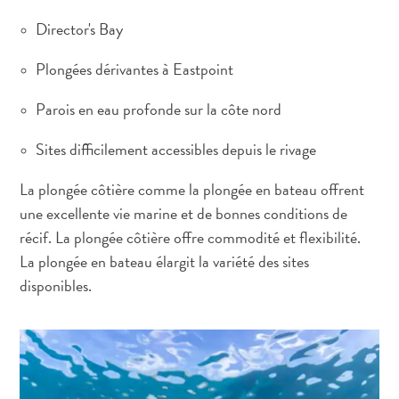
téléphonie
mobile
Director's Bay
Électricité
Plongées dérivantes à Eastpoint
Divers
Mariages
Parois en eau profonde sur la côte nord
et
lunes
Sites difficilement accessibles depuis le rivage
de
miel
La plongée côtière comme la plongée en bateau offrent
Carte
une excellente vie marine et de bonnes conditions de
d’immigration
récif. La plongée côtière offre commodité et flexibilité.
F
La plongée en bateau élargit la variété des sites
R
disponibles.
A
DEUTSCH
N
ENGLISH
Ç
A
ESPAÑOL