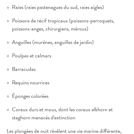
Raies (raies pastenagues du sud, raies aigles)
Service
Se
Poissons de récif tropicaux (poissons-perroquets,
Rendre
poissons-anges, chirurgiens, mérous)
à
Curaçao
Anguilles (murènes, anguilles de jardin)
Douanes
et
Poulpes et calmars
immigration
Santé
Barracudas
et
Requins nourrices
vaccins
-
Éponges colorées
Hôpitaux
Circuler
Coraux durs et mous, dont les coraux elkhorn et
à
staghorn menacés d'extinction
Curaçao
Argent,
Les plongées de nuit révèlent une vie marine différente,