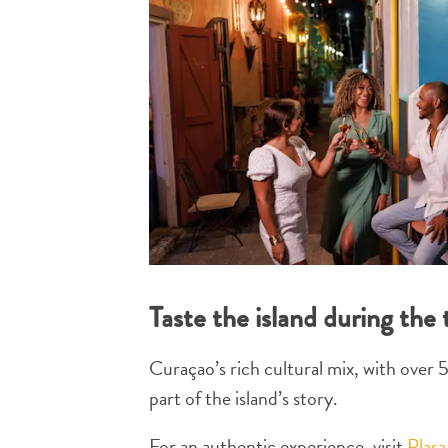
Taste the island during th
Curaçao’s rich cultural mix, with over 55
part of the island’s story.
For an authentic experience, visit
Plasa