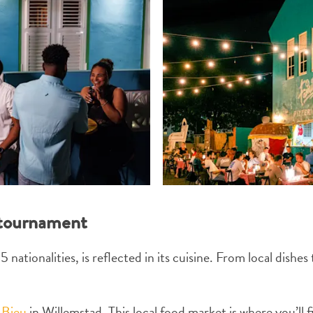
e tournament
 nationalities, is reflected in its cuisine. From local dishes 
 Bieu
in Willemstad. This local food market is where you’ll fi