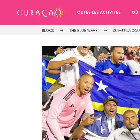
MES FAVORIS
TOUTES LES ACTIVITÉS
OÙ
BLOGS
THE BLUE WAVE
SUIVEZ LA CO
It looks like you haven’t saved any 
of your favorite places to stay yet.
Chaque fois que vous souhaitez enregistrer quelque cho