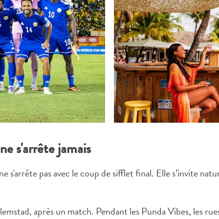
X
COPIER LE LIEN
COURRIEL
COPIER LE LIEN
 ne s'arrête jamais
 s'arrête pas avec le coup de sifflet final. Elle s’invite na
emstad, après un match. Pendant les Punda Vibes, les rues 