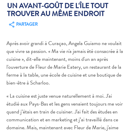
UN AVANT-GOÛT DE L'ÎLE TOUT
TROUVER AU MÊME ENDROIT
PARTAGER
Art
Après avoir grandi à Curaçao, Angela Guiamo ne voulait
et
que vivre sa passion. « Ma vie n'a jamais été consacrée à la
culture
cuisine », dit-elle maintenant, moins d'un an après
autre
l'ouverture de Fleur de Marie Eatery, un restaurant de la
Aventures
ferme à la table, une école de cuisine et une boutique de
sur
bien-être à Scharloo.
l’île
Cuisine
« La cuisine est juste venue naturellement à moi. J'ai
Excursions
étudié aux Pays-Bas et les gens venaient toujours me voir
en
quand j’étais en train de cuisiner. J'ai fait des études en
mer
communication et en marketing et j’ai travaillé dans ce
Location
de
domaine. Mais, maintenant avec Fleur de Marie, j'aime