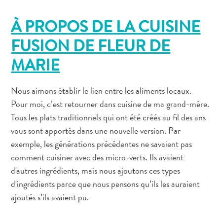
À PROPOS DE LA CUISINE
FUSION DE FLEUR DE
Appartements
Hôtels
MARIE
et
lieux
Nous aimons établir le lien entre les aliments locaux.
de
Pour moi, c’est retourner dans cuisine de ma grand-mère.
vacances
Tous les plats traditionnels qui ont été créés au fil des ans
Maisons
vous sont apportés dans une nouvelle version. Par
de
exemple, les générations précédentes ne savaient pas
vacances
comment cuisiner avec des micro-verts. Ils avaient
Tout
d'autres ingrédients, mais nous ajoutons ces types
inclus
Planifiez
d'ingrédients parce que nous pensons qu’ils les auraient
votre
ajoutés s’ils avaient pu.
visite