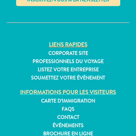
Service
✕
Se
Rendre
à
Curaçao
LIENS RAPIDES
Douanes
CORPORATE SITE
et
immigration
PROFESSIONNELS DU VOYAGE
Santé
LISTEZ VOTRE ENTREPRISE
et
SOUMETTEZ VOTRE ÉVÉNEMENT
vaccins
-
INFORMATIONS POUR LES VISITEURS
Hôpitaux
CARTE D’IMMIGRATION
Circuler
FAQS
à
CONTACT
Curaçao
ÉVÉNEMENTS
Argent,
BROCHURE EN LIGNE