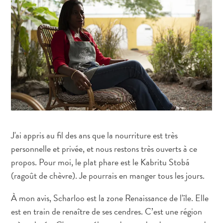
Adapté
aux
familles
Culture
&
gastronomie
Mises
à
jour
Planifiez
votre
J'ai appris au fil des ans que la nourriture est très
voyage
personnelle et privée, et nous restons très ouverts à ce
Plongée
propos. Pour moi, le plat phare est le Kabritu Stobá
The
(ragoût de chèvre). Je pourrais en manger tous les jours.
Blue
Wave
À mon avis, Scharloo est la zone Renaissance de l'île. Elle
Plus
est en train de renaître de ses cendres. C’est une région
récents