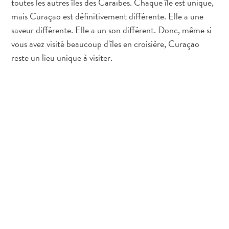
toutes les autres îles des Caraïbes. Chaque île est unique,
mais Curaçao est définitivement différente. Elle a une
Y
saveur différente. Elle a un son différent. Donc, même si
a
vous avez visité beaucoup d'îles en croisière, Curaçao
t
reste un lieu unique à visiter.
il
du
sargasse
à
Curaçao
?
FAQs