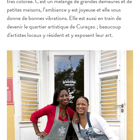
très colorée. C'est un mélange de grandes demeures et de
Activités
petites maisons, l’ambiance y est joyeuse et elle vous
Adapté
donne de bonnes vibrations. Elle est aussi en train de
aux
devenir le quartier artistique de Curaçao ; beaucoup
familles
d'artistes locaux y résident et y exposent leur art.
Culture
&
gastronomie
Mises
à
jour
Planifiez
votre
voyage
Plongée
The
Blue
Wave