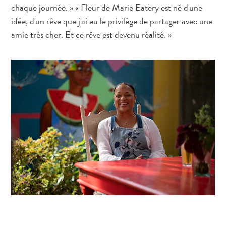
voiture
chaque journée. » « Fleur de Marie Eatery est né d'une
Musées
idée, d'un rêve que j'ai eu le privilège de partager avec une
Nature
amie très cher. Et ce rêve est devenu réalité. »
et
parcs
Opérateurs
de
plongée
Plages
Services
de
taxis
Sites
de
plongée
et
de
snorkeling