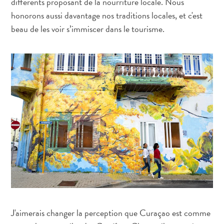
différents proposant de la nourriture locale. Nous
sommeille
honorons aussi davantage nos traditions locales, et c'est
en
beau de les voir s’immiscer dans le tourisme.
vous
:
découvrez
votre
amour
pour
l’art
à
Curaçao
J'aimerais changer la perception que Curaçao est comme