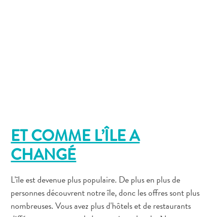
À
quoi
est
connue
Curaçao
?
ET COMME L’ÎLE A
CHANGÉ
L'île est devenue plus populaire. De plus en plus de
personnes découvrent notre île, donc les offres sont plus
L’artiste
nombreuses. Vous avez plus d'hôtels et de restaurants
qui