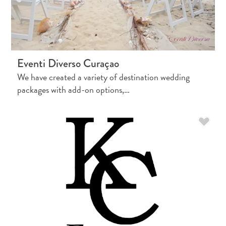
Exigences
de
voyage
Pourquoi
Eventi Diverso Curaçao
Curaçao ?
We have created a variety of destination wedding
Croisiere
packages with add-on options,…
Applications
de
voyage
Bons
plans
Événements
Romance
&
Mariages
Réunions
&