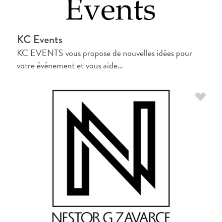
Conférences
En
route
KC Events
pour
KC EVENTS vous propose de nouvelles idées pour
Curaçao
votre événement et vous aide…
Se
déplacer
Culture
de
Curaçao
Images
The
Blue
Wave
Blogs
Plus
récents
Activités