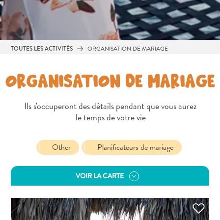
Sites
et
monuments
Spa
TOUTES LES ACTIVITÉS
ORGANISATION DE MARIAGE
et
bien-
ORGANISATION DE MARIAGE
être
Sports
et
Ils s'occuperont des détails pendant que vous aurez
golf
le temps de votre vie
Vie
nocturne
Other
Planificateurs de mariage
et
divertissement
VOIR LA CARTE
Visites
guidées
Zones
Commerciales