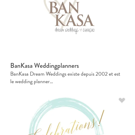
Appartements
Hôtels
et
lieux
de
BanKasa Weddingplanners
vacances
BanKasa Dream Weddings existe depuis 2002 et est
Maisons
le wedding planner…
de
vacances
Tout
inclus
Planifiez
votre
visite