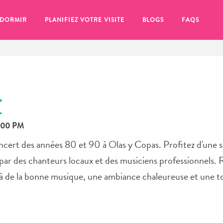
 DORMIR
PLANIFIEZ VOTRE VISITE
BLOGS
FAQS
T
8:00 PM
oncert des années 80 et 90 à Olas y Copas. Profitez d'une 
 par des chanteurs locaux et des musiciens professionnels.
s à de la bonne musique, une ambiance chaleureuse et une 
se pour plus tard, assurez-vous de cliquer sur le