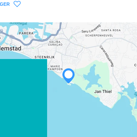
AGER
WHATSAPP
FACEBOOK
X
COPIER LE LIEN
COURRIEL
COPIER LE LIEN