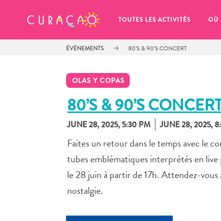
MES FAVORIS
TOUTES LES ACTIVITÉS
OÙ
ÉVÉNEMENTS
80’S & 90’S CONCERT
OLAS Y COPAS
80’S & 90’S CONCER
JUNE 28, 2025, 5:30 PM
JUNE 28, 2025, 
It looks like you haven’t saved any 
of your favorite places to stay yet.
Faites un retour dans le temps avec le c
tubes emblématiques interprétés en live
le 28 juin à partir de 17h. Attendez-vou
nostalgie.
Chaque fois que vous souhaitez enregistrer quelque cho