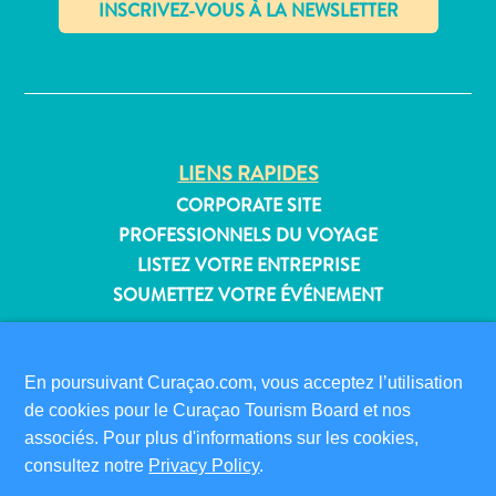
Où
dormir
✕
LIENS RAPIDES
CORPORATE SITE
PROFESSIONNELS DU VOYAGE
LISTEZ VOTRE ENTREPRISE
SOUMETTEZ VOTRE ÉVÉNEMENT
INFORMATIONS POUR LES VISITEURS
CARTE D’IMMIGRATION
En poursuivant Curaçao.com, vous acceptez l’utilisation
FAQS
de cookies pour le Curaçao Tourism Board et nos
CONTACT
associés. Pour plus d'informations sur les cookies,
ÉVÉNEMENTS
consultez notre
Privacy Policy
.