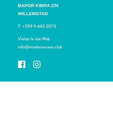
voiture
BAPOR KIBRA Z/N
Musées
WILLEMSTAD
Nature
et
T:
+599 9 465 0073
parcs
Opérateurs
Visitez le site Web
de
plongée
info@maderoocean.club
Plages
Services
de
taxis
Sites
de
plongée
et
de
snorkeling