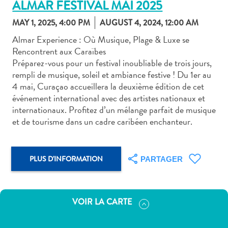
ALMAR FESTIVAL MAI 2025
MAY 1, 2025, 4:00 PM
AUGUST 4, 2024, 12:00 AM
Almar Experience : Où Musique, Plage & Luxe se
Rencontrent aux Caraïbes
Préparez-vous pour un festival inoubliable de trois jours,
Art
rempli de musique, soleil et ambiance festive ! Du 1er au
et
4 mai, Curaçao accueillera la deuxième édition de cet
culture
événement international avec des artistes nationaux et
autre
internationaux. Profitez d’un mélange parfait de musique
Aventures
et de tourisme dans un cadre caribéen enchanteur.
sur
l’île
Cuisine
PLUS D'INFORMATION
PARTAGER
Excursions
en
mer
VOIR LA CARTE
Location
de