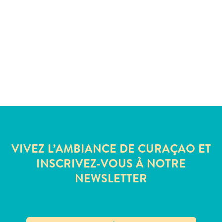
Sites
et
monuments
Spa
et
bien-
être
Sports
et
golf
Vie
nocturne
VIVEZ L’AMBIANCE DE CURAÇAO ET
et
INSCRIVEZ-VOUS À NOTRE
divertissement
NEWSLETTER
Visites
guidées
Zones
Commerciales