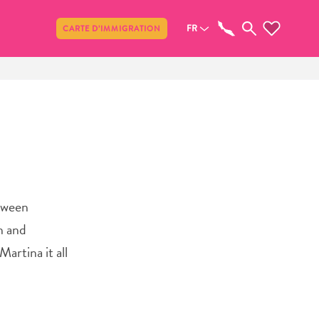
Partager
FR
CARTE D’IMMIGRATION
etween
n and
artina it all