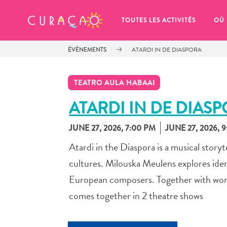
MES FAVORIS
TOUTES LES ACTIVITÉS
OÙ
ÉVÉNEMENTS
ATARDI IN DE DIASPORA
TEATRO AULA HABAAI
ATARDI IN DE DIAS
JUNE 27, 2026, 7:00 PM
JUNE 27, 2026, 
It looks like you haven’t saved any 
of your favorite places to stay yet.
Atardi in the Diaspora is a musical stor
cultures. Milouska Meulens explores ide
European composers. Together with world 
comes together in 2 theatre shows
Chaque fois que vous souhaitez enregistrer quelque cho