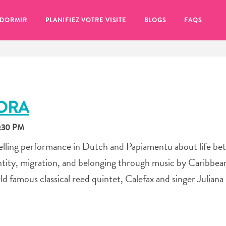
 DORMIR
PLANIFIEZ VOTRE VISITE
BLOGS
FAQS
PORA
9:30 PM
ytelling performance in Dutch and Papiamentu about life b
ntity, migration, and belonging through music by Caribbea
famous classical reed quintet, Calefax and singer Juliana M
se pour plus tard, assurez-vous de cliquer sur le