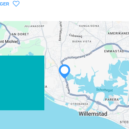
AGER
WHATSAPP
FACEBOOK
X
COPIER LE LIEN
COURRIEL
COPIER LE LIEN