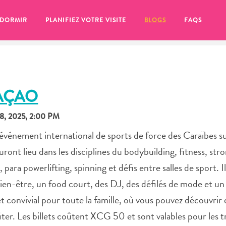
 DORMIR
PLANIFIEZ VOTRE VISITE
BLOGS
FAQS
RAÇAO
, 2025, 2:00 PM
 événement international de sports de force des Caraïbes sur
ront lieu dans les disciplines du bodybuilding, fitness, st
ara powerlifting, spinning et défis entre salles de sport. Il
ien-être, un food court, des DJ, des défilés de mode et un
et convivial pour toute la famille, où vous pouvez découvri
se pour plus tard, assurez-vous de cliquer sur le
ter. Les billets coûtent XCG 50 et sont valables pour les tr