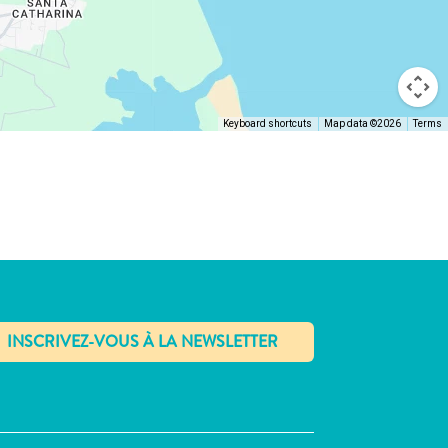
Keyboard shortcuts
Map data ©2026
Terms
✕