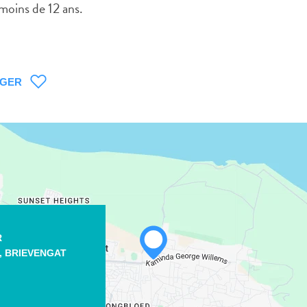
 moins de 12 ans.
AGER
WHATSAPP
FACEBOOK
R
,
BRIEVENGAT
X
COPIER LE LIEN
COURRIEL