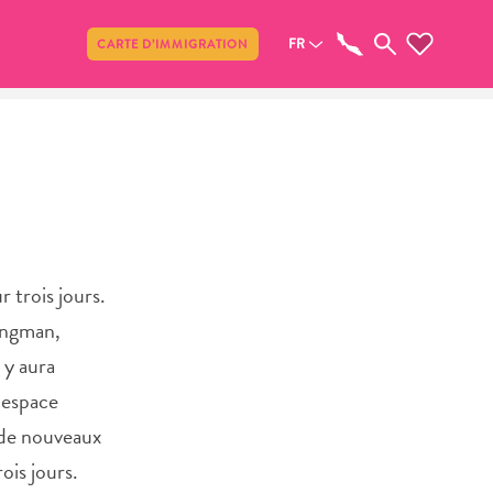
Partager
FR
CARTE D’IMMIGRATION
 trois jours.
rongman,
 y aura
 espace
r de nouveaux
ois jours.