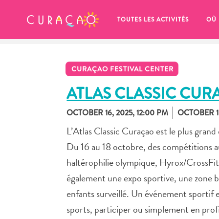
MES FAVORIS
TOUTES LES ACTIVITÉS
OÙ
CURAÇAO FESTIVAL CENTER
ATLAS CLASSIC CU
OCTOBER 16, 2025, 12:00 PM
OCTOBER 18
It looks like you haven’t saved any 
L’Atlas Classic Curaçao est le plus grand
of your favorite places to stay yet.
Du 16 au 18 octobre, des compétitions au
haltérophilie olympique, Hyrox/CrossFit, p
également une expo sportive, une zone b
enfants surveillé. Un événement sportif 
Chaque fois que vous souhaitez enregistrer quelque cho
sports, participer ou simplement en profi