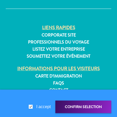
✕
Où
dormir
LIENS RAPIDES
CORPORATE SITE
PROFESSIONNELS DU VOYAGE
LISTEZ VOTRE ENTREPRISE
SOUMETTEZ VOTRE ÉVÉNEMENT
INFORMATIONS POUR LES VISITEURS
CARTE D’IMMIGRATION
FAQS
CONTACT
ÉVÉNEMENTS
BROCHURE EN LIGNE
CONFIRM SELECTION
I accept
À PROPOS DE CE SITE