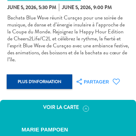
JUNE 5, 2026, 5:30 PM
JUNE 5, 2026, 9:00 PM
Bachata Blue Wave réunit Curaçao pour une soirée de
musique, de danse et d’énergie insulaire à l’approche de
la Coupe du Monde. Rejoignez la Happy Hour Edition
de Cheers2Life/C2L et célébrez le rythme, la fierté et
Art
l’esprit Blue Wave de Curaçao avec une ambiance festive,
et
des animations, des boissons et de la bachata au cœur de
culture
l’île.
autre
Aventures
sur
PLUS D'INFORMATION
PARTAGER
l’île
Cuisine
Excursions
VOIR LA CARTE
en
mer
Location
MARIE PAMPOEN
de