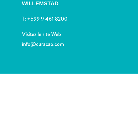
voiture
WILLEMSTAD
Musées
Nature
T:
+599 9 461 8200
et
parcs
Visitez le site Web
Opérateurs
info@curacao.com
de
plongée
Plages
Services
de
taxis
Sites
de
plongée
et
de
snorkeling