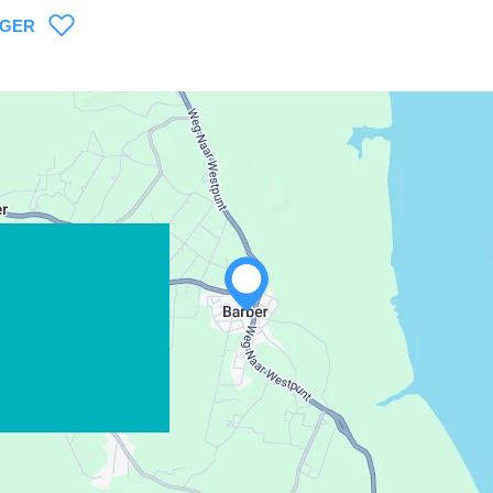
AGER
WHATSAPP
FACEBOOK
X
COPIER LE LIEN
COURRIEL
COPIER LE LIEN