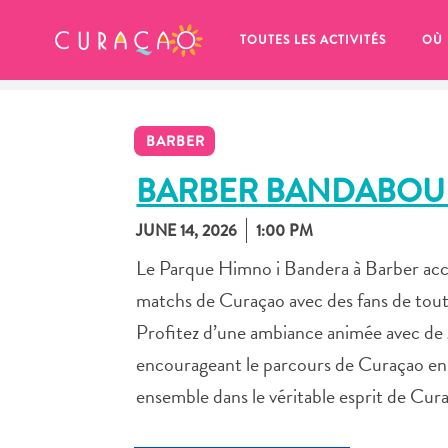
MES FAVORIS
TOUTES LES ACTIVITÉS
OÙ
BARBER
BARBER BANDABOU 
JUNE 14, 2026
1:00 PM
It looks like you haven’t saved any 
Le Parque Himno i Bandera à Barber accue
of your favorite places to stay yet.
matchs de Curaçao avec des fans de tout 
Profitez d’une ambiance animée avec de g
encourageant le parcours de Curaçao en
ensemble dans le véritable esprit de Cur
Chaque fois que vous souhaitez enregistrer quelque cho