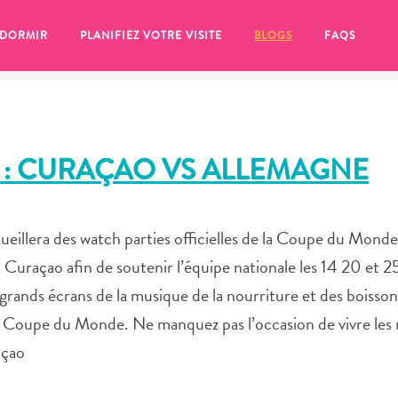
 DORMIR
PLANIFIEZ VOTRE VISITE
BLOGS
FAQS
: CURAÇAO VS ALLEMAGNE
illera des watch parties officielles de la Coupe du Monde
Curaçao afin de soutenir l’équipe nationale les 14 20 et 25
rands écrans de la musique de la nourriture et des boisson
 Coupe du Monde. Ne manquez pas l’occasion de vivre les
açao
se pour plus tard, assurez-vous de cliquer sur le