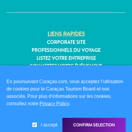
✕
Où
dormir
LIENS RAPIDES
CORPORATE SITE
PROFESSIONNELS DU VOYAGE
LISTEZ VOTRE ENTREPRISE
SOUMETTEZ VOTRE ÉVÉNEMENT
INFORMATIONS POUR LES VISITEURS
En poursuivant Curaçao.com, vous acceptez l’utilisation
CARTE D’IMMIGRATION
de cookies pour le Curaçao Tourism Board et nos
FAQS
associés. Pour plus d'informations sur les cookies,
consultez notre
Privacy Policy
.
CONTACT
ÉVÉNEMENTS
BROCHURE EN LIGNE
CONFIRM SELECTION
I accept