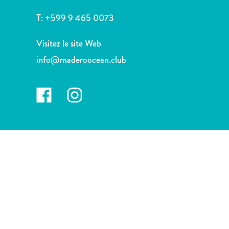
voiture
Musées
T:
+599 9 465 0073
Nature
et
Visitez le site Web
parcs
info@maderoocean.club
Opérateurs
de
plongée
Plages
Services
de
taxis
Sites
de
plongée
et
de
snorkeling