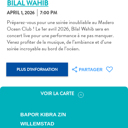
BILAL WAHIB
APRIL 1, 2026
7:00 PM
Préparez-vous pour une soirée inoubliable au Madero
Ocean Club ! Le 1er avril 2026, Bilal Wahib sera en
concert live pour une performance à ne pas manquer.
Art
Venez profiter de la musique, de l’ambiance et d’une
et
soirée incroyable au bord de l’océan.
culture
autre
Aventures
PLUS D'INFORMATION
PARTAGER
sur
l’île
Cuisine
VOIR LA CARTE
Excursions
en
mer
BAPOR KIBRA Z/N
Location
de
WILLEMSTAD