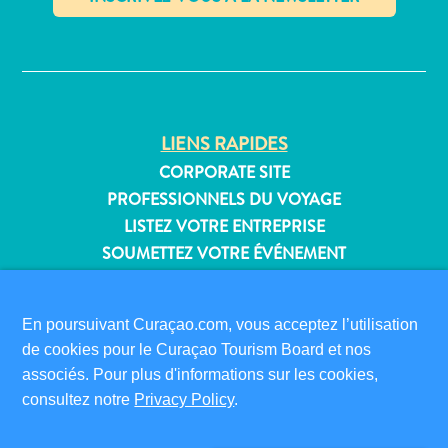
Où
dormir
✕
LIENS RAPIDES
CORPORATE SITE
PROFESSIONNELS DU VOYAGE
LISTEZ VOTRE ENTREPRISE
SOUMETTEZ VOTRE ÉVÉNEMENT
INFORMATIONS POUR LES VISITEURS
En poursuivant Curaçao.com, vous acceptez l’utilisation
CARTE D’IMMIGRATION
de cookies pour le Curaçao Tourism Board et nos
FAQS
associés. Pour plus d'informations sur les cookies,
CONTACT
consultez notre
Privacy Policy
.
ÉVÉNEMENTS
BROCHURE EN LIGNE