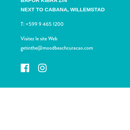
BAPOR KIBRA Z/N
voiture
Musées
NEXT TO CABANA,
WILLEMSTAD
Nature
T:
+599 9 465 1200
et
parcs
Visitez le site Web
Opérateurs
de
getinthe@moodbeachcuracao.com
plongée
Plages
Services
de
taxis
Sites
de
plongée
et
de
snorkeling