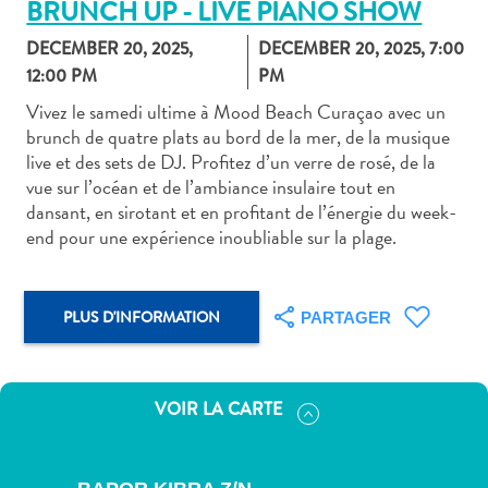
BRUNCH UP - LIVE PIANO SHOW
DECEMBER 20, 2025,
DECEMBER 20, 2025, 7:00
12:00 PM
PM
Vivez le samedi ultime à Mood Beach Curaçao avec un
brunch de quatre plats au bord de la mer, de la musique
Art
live et des sets de DJ. Profitez d’un verre de rosé, de la
et
vue sur l’océan et de l’ambiance insulaire tout en
culture
dansant, en sirotant et en profitant de l’énergie du week-
autre
end pour une expérience inoubliable sur la plage.
Aventures
sur
l’île
PLUS D'INFORMATION
PARTAGER
Cuisine
Excursions
en
VOIR LA CARTE
mer
Location
de