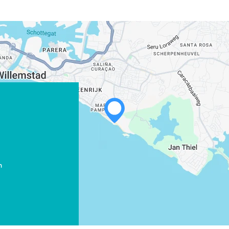
WHATSAPP
FACEBOOK
m
X
COPIER LE LIEN
COURRIEL
COPIER LE LIEN