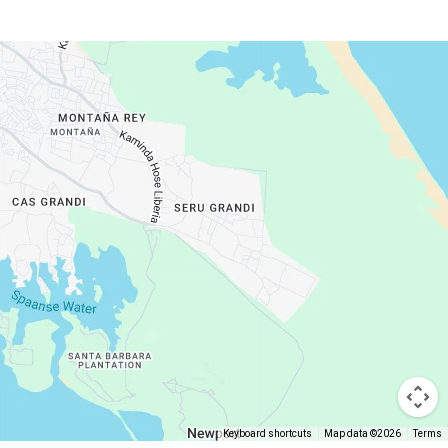
Keyboard shortcuts
Map data ©2026
Terms