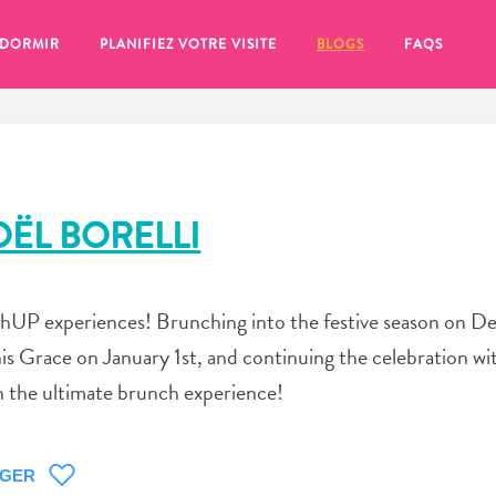
 DORMIR
PLANIFIEZ VOTRE VISITE
BLOGS
FAQS
ËL BORELLI
chUP experiences! Brunching into the festive season on 
is Grace on January 1st, and continuing the celebration wi
n the ultimate brunch experience!
se pour plus tard, assurez-vous de cliquer sur le
AGER