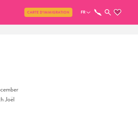
Partager
FR
CARTE D’IMMIGRATION
December
th Joël