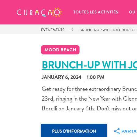
MES FAVORIS
TOUTES LES ACTIVITÉS
OÙ
ÉVÉNEMENTS
BRUNCH-UP WITH JOËL BORELLI
MOOD BEACH
BRUNCH-UP WITH JO
JANUARY 6, 2024
1:00 PM
It looks like you haven’t saved any 
of your favorite places to stay yet.
Get ready for three extraordinary Brun
23rd, ringing in the New Year with Glenn
Borelli on January 6th. Don't miss out o
Chaque fois que vous souhaitez enregistrer quelque cho
PLUS D'INFORMATION
PART