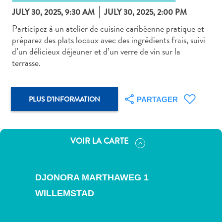
JULY 30, 2025, 9:30 AM
JULY 30, 2025, 2:00 PM
Participez à un atelier de cuisine caribéenne pratique et
préparez des plats locaux avec des ingrédients frais, suivi
d’un délicieux déjeuner et d’un verre de vin sur la
terrasse.
Art
et
culture
PLUS D'INFORMATION
PARTAGER
autre
Aventures
sur
l’île
VOIR LA CARTE
Cuisine
Excursions
en
DJONORA MARTHAWEG 1
mer
WILLEMSTAD
Location
de