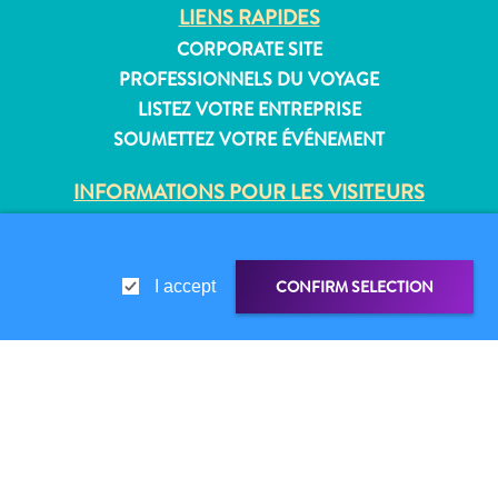
Où
LIENS RAPIDES
dormir
CORPORATE SITE
PROFESSIONNELS DU VOYAGE
LISTEZ VOTRE ENTREPRISE
SOUMETTEZ VOTRE ÉVÉNEMENT
INFORMATIONS POUR LES VISITEURS
CARTE D’IMMIGRATION
FAQS
CONTACT
CONFIRM SELECTION
I accept
ÉVÉNEMENTS
BROCHURE EN LIGNE
À PROPOS DE CE SITE
LIEN DE PARTAGE
PARTAGER
POLITIQUE DE CONFIDENTIALITÉ
CONDITIONS D’UTILISATION
WHATSAPP