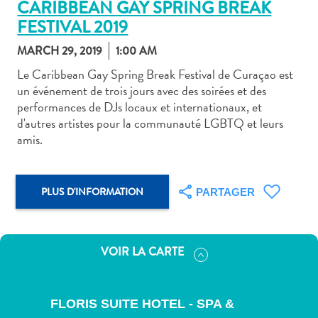
CARIBBEAN GAY SPRING BREAK
FESTIVAL 2019
MARCH 29, 2019
1:00 AM
Le Caribbean Gay Spring Break Festival de Curaçao est
un événement de trois jours avec des soirées et des
Art
performances de DJs locaux et internationaux, et
et
d'autres artistes pour la communauté LGBTQ et leurs
culture
amis.
autre
Aventures
sur
PLUS D'INFORMATION
PARTAGER
l’île
Cuisine
Excursions
VOIR LA CARTE
en
mer
Location
FLORIS SUITE HOTEL - SPA &
de