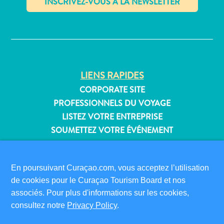
Où
dormir
✕
LIENS RAPIDES
CORPORATE SITE
PROFESSIONNELS DU VOYAGE
LISTEZ VOTRE ENTREPRISE
SOUMETTEZ VOTRE ÉVÉNEMENT
INFORMATIONS POUR LES VISITEURS
CARTE D’IMMIGRATION
En poursuivant Curaçao.com, vous acceptez l’utilisation
FAQS
de cookies pour le Curaçao Tourism Board et nos
associés. Pour plus d'informations sur les cookies,
CONTACT
consultez notre
Privacy Policy
.
ÉVÉNEMENTS
BROCHURE EN LIGNE