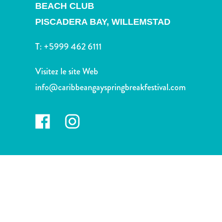
voiture
BEACH CLUB
Musées
PISCADERA BAY,
WILLEMSTAD
Nature
et
T:
+5999 462 6111
parcs
Opérateurs
Visitez le site Web
de
info@caribbeangayspringbreakfestival.com
plongée
Plages
Services
de
taxis
Sites
de
plongée
et
de
snorkeling