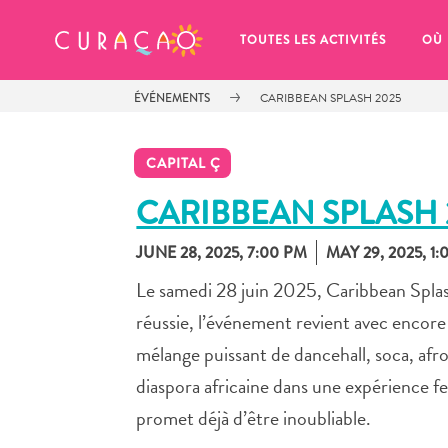
MES FAVORIS
TOUTES LES ACTIVITÉS
OÙ
ÉVÉNEMENTS
CARIBBEAN SPLASH 2025
CAPITAL Ç
CARIBBEAN SPLASH 
JUNE 28, 2025, 7:00 PM
MAY 29, 2025, 1
It looks like you haven’t saved any 
of your favorite places to stay yet.
Le samedi 28 juin 2025, Caribbean Splas
réussie, l’événement revient avec encor
mélange puissant de dancehall, soca, afro
diaspora africaine dans une expérience f
Chaque fois que vous souhaitez enregistrer quelque cho
promet déjà d’être inoubliable.