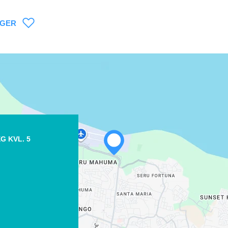
AGER
WHATSAPP
G KVL. 5
FACEBOOK
X
COPIER LE LIEN
COURRIEL