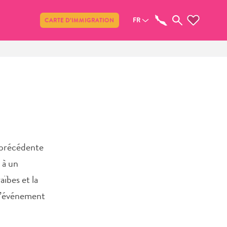
Partager
FR
CARTE D’IMMIGRATION
 précédente
 à un
aïbes et la
 l’événement