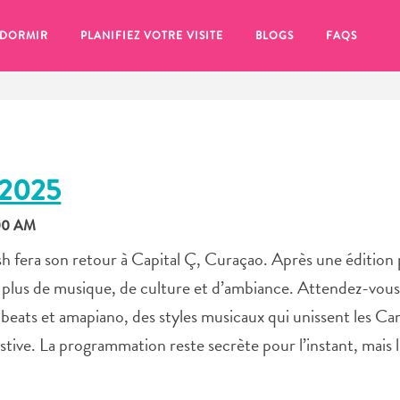
 DORMIR
PLANIFIEZ VOTRE VISITE
BLOGS
FAQS
2025
:00 AM
h fera son retour à Capital Ç, Curaçao. Après une édition
e plus de musique, de culture et d’ambiance. Attendez-vous
beats et amapiano, des styles musicaux qui unissent les Car
estive. La programmation reste secrète pour l’instant, mais
se pour plus tard, assurez-vous de cliquer sur le