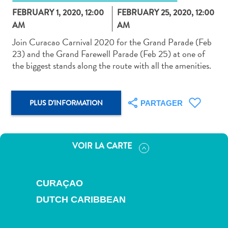
FEBRUARY 1, 2020, 12:00
FEBRUARY 25, 2020, 12:00
AM
AM
Join Curacao Carnival 2020 for the Grand Parade (Feb
23) and the Grand Farewell Parade (Feb 25) at one of
the biggest stands along the route with all the amenities.
Art
et
culture
PLUS D'INFORMATION
PARTAGER
autre
Aventures
sur
l’île
VOIR LA CARTE
Cuisine
Excursions
en
CURAÇAO
mer
DUTCH CARIBBEAN
Location
de