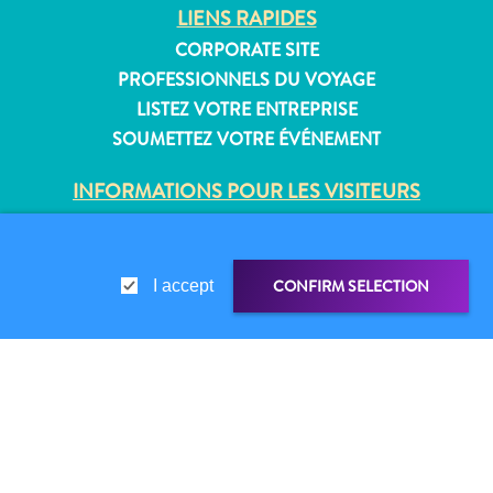
Où
LIENS RAPIDES
dormir
CORPORATE SITE
PROFESSIONNELS DU VOYAGE
LISTEZ VOTRE ENTREPRISE
SOUMETTEZ VOTRE ÉVÉNEMENT
INFORMATIONS POUR LES VISITEURS
CARTE D’IMMIGRATION
FAQS
CONTACT
CONFIRM SELECTION
I accept
ÉVÉNEMENTS
BROCHURE EN LIGNE
À PROPOS DE CE SITE
LIEN DE PARTAGE
PARTAGER
POLITIQUE DE CONFIDENTIALITÉ
CONDITIONS D’UTILISATION
WHATSAPP