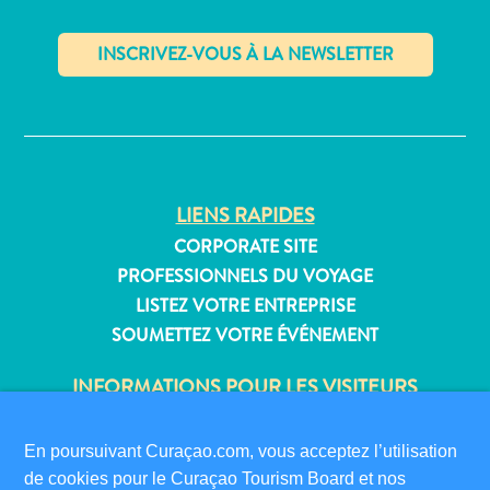
Où
dormir
✕
LIENS RAPIDES
CORPORATE SITE
PROFESSIONNELS DU VOYAGE
LISTEZ VOTRE ENTREPRISE
SOUMETTEZ VOTRE ÉVÉNEMENT
INFORMATIONS POUR LES VISITEURS
CARTE D’IMMIGRATION
FAQS
En poursuivant Curaçao.com, vous acceptez l’utilisation
CONTACT
de cookies pour le Curaçao Tourism Board et nos