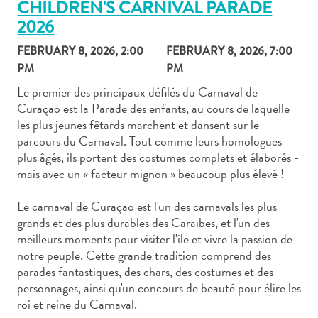
CHILDREN'S CARNIVAL PARADE
2026
FEBRUARY 8, 2026, 2:00
FEBRUARY 8, 2026, 7:00
PM
PM
Le premier des principaux défilés du Carnaval de
Art
Curaçao est la Parade des enfants, au cours de laquelle
et
les plus jeunes fêtards marchent et dansent sur le
culture
parcours du Carnaval. Tout comme leurs homologues
autre
plus âgés, ils portent des costumes complets et élaborés -
Aventures
mais avec un « facteur mignon » beaucoup plus élevé !
sur
l’île
Le carnaval de Curaçao est l'un des carnavals les plus
Cuisine
grands et des plus durables des Caraïbes, et l'un des
Excursions
meilleurs moments pour visiter l'île et vivre la passion de
en
notre peuple. Cette grande tradition comprend des
parades fantastiques, des chars, des costumes et des
mer
personnages, ainsi qu'un concours de beauté pour élire les
Location
roi et reine du Carnaval.
de