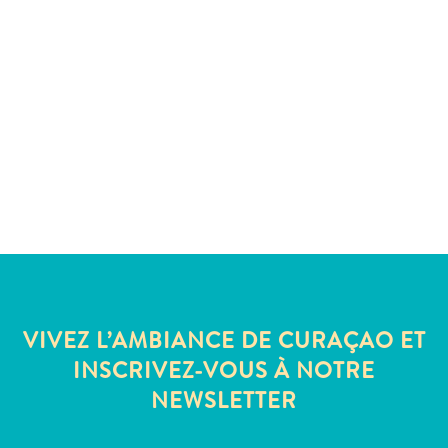
Sites
et
monuments
Spa
et
bien-
être
Sports
et
golf
Vie
nocturne
et
VIVEZ L’AMBIANCE DE CURAÇAO ET
divertissement
Visites
INSCRIVEZ-VOUS À NOTRE
guidées
NEWSLETTER
Zones
Commerciales